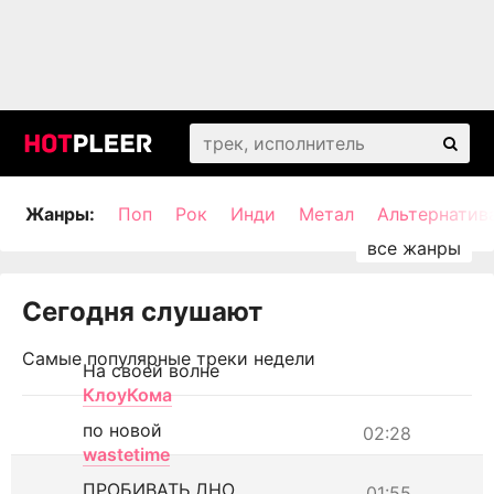
Жанры:
Поп
Рок
Инди
Метал
Альтернатив
Сегодня слушают
Самые популярные треки недели
На своей волне
КлоуКома
по новой
02:28
wastetime
ПРОБИВАТЬ ДНО
01:55