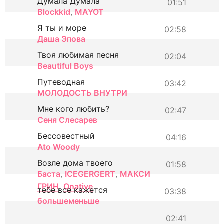
Думала Думала
01:51
Blockkid
,
MAYOT
Я ты и море
02:58
Даша Эпова
Твоя любимая песня
02:04
Beautiful Boys
Путеводная
03:42
МОЛОДОСТЬ ВНУТРИ
Мне кого любить?
02:47
Сеня Слесарев
Бессовестный
04:16
Ato Woody
Возле дома твоего
01:58
Баста
,
ICEGERGERT
,
МАКСИ
ГРИН
,
Onative
тебе все кажется
03:38
большеменьше
02:41