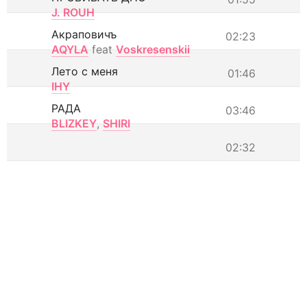
J. ROUH
Акраповичъ
02:23
AQYLA
feat
Voskresenskii
Лето с меня
01:46
IHY
РАДА
03:46
BLIZKEY
,
SHIRI
02:32