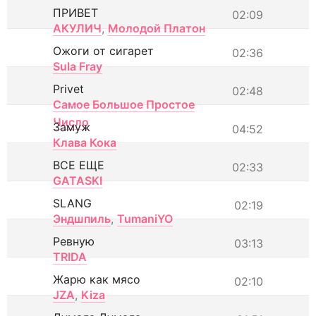
ПРИВЕТ
02:09
АКУЛИЧ
,
Молодой Платон
Ожоги от сигарет
02:36
Sula Fray
Privet
02:48
Самое Большое Простое
Число
Замуж
04:52
Клава Кока
ВСЕ ЕЩЕ
02:33
GATASKI
SLANG
02:19
Эндшпиль
,
TumaniYO
Ревную
03:13
TRIDA
Жарю как мясо
02:10
JZA
,
Kiza