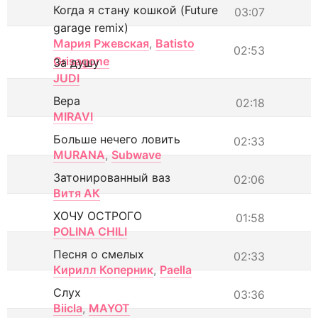
Когда я стану кошкой (Future
03:07
garage remix)
Мария Ржевская
,
Batisto
02:53
Grisagone
За душу
JUDI
Вера
02:18
MIRAVI
Больше нечего ловить
02:33
MURANA
,
Subwave
Затонированный ваз
02:06
Витя АК
ХОЧУ ОСТРОГО
01:58
POLINA CHILI
Песня о смелых
02:33
Кирилл Коперник
,
Paella
Слух
03:36
Biicla
,
MAYOT