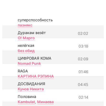
суперспособность
пазнякс
Дуракам везёт
02:02
О! Марго
нелёгкая
03:18
без обид
ЦИФРОВАЯ КОМА
02:09
Nomad Punk
RAGA
01:46
КАРТИНА РЭПИНА
ДОСВИДАНИЯ
04:45
Кунов Никита
Половина
02:14
Kambulat
,
Минаева