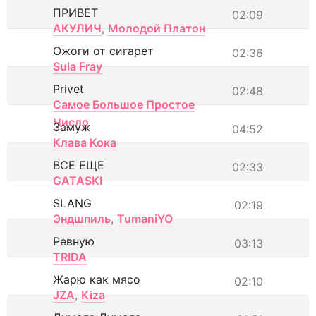
ПРИВЕТ
02:09
АКУЛИЧ
,
Молодой Платон
Ожоги от сигарет
02:36
Sula Fray
Privet
02:48
Самое Большое Простое
Число
Замуж
04:52
Клава Кока
ВСЕ ЕЩЕ
02:33
GATASKI
SLANG
02:19
Эндшпиль
,
TumaniYO
Ревную
03:13
TRIDA
Жарю как мясо
02:10
JZA
,
Kiza