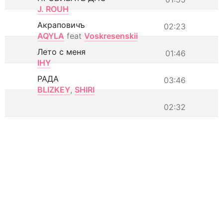
J. ROUH
Акраповичъ
02:23
AQYLA
feat
Voskresenskii
Лето с меня
01:46
IHY
РАДА
03:46
BLIZKEY
,
SHIRI
02:32