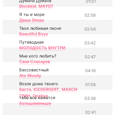
Думала Думала
01:51
Blockkid
,
MAYOT
Я ты и море
02:58
Даша Эпова
Твоя любимая песня
02:04
Beautiful Boys
Путеводная
03:42
МОЛОДОСТЬ ВНУТРИ
Мне кого любить?
02:47
Сеня Слесарев
Бессовестный
04:16
Ato Woody
Возле дома твоего
01:58
Баста
,
ICEGERGERT
,
МАКСИ
ГРИН
,
Onative
тебе все кажется
03:38
большеменьше
02:41