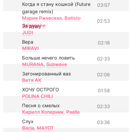
Когда я стану кошкой (Future
03:07
garage remix)
Мария Ржевская
,
Batisto
02:53
Grisagone
За душу
JUDI
Вера
02:18
MIRAVI
Больше нечего ловить
02:33
MURANA
,
Subwave
Затонированный ваз
02:06
Витя АК
ХОЧУ ОСТРОГО
01:58
POLINA CHILI
Песня о смелых
02:33
Кирилл Коперник
,
Paella
Слух
03:36
Biicla
,
MAYOT