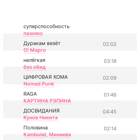
суперспособность
пазнякс
Дуракам везёт
02:02
О! Марго
нелёгкая
03:18
без обид
ЦИФРОВАЯ КОМА
02:09
Nomad Punk
RAGA
01:46
КАРТИНА РЭПИНА
ДОСВИДАНИЯ
04:45
Кунов Никита
Половина
02:14
Kambulat
,
Минаева