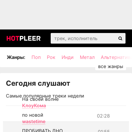
Жанры:
Поп
Рок
Инди
Метал
Альтернатив
Сегодня слушают
Самые популярные треки недели
На своей волне
КлоуКома
по новой
02:28
wastetime
ПРОБИВАТЬ ДНО
01:55