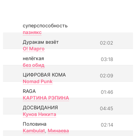
суперспособность
пазнякс
Дуракам везёт
02:02
О! Марго
нелёгкая
03:18
без обид
ЦИФРОВАЯ КОМА
02:09
Nomad Punk
RAGA
01:46
КАРТИНА РЭПИНА
ДОСВИДАНИЯ
04:45
Кунов Никита
Половина
02:14
Kambulat
,
Минаева