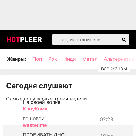
Жанры:
Поп
Рок
Инди
Метал
Альтернатив
Сегодня слушают
Самые популярные треки недели
На своей волне
КлоуКома
по новой
02:28
wastetime
ПРОБИВАТЬ ДНО
01:55