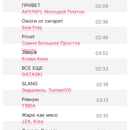
ПРИВЕТ
02:09
АКУЛИЧ
,
Молодой Платон
Ожоги от сигарет
02:36
Sula Fray
Privet
02:48
Самое Большое Простое
Число
Замуж
04:52
Клава Кока
ВСЕ ЕЩЕ
02:33
GATASKI
SLANG
02:19
Эндшпиль
,
TumaniYO
Ревную
03:13
TRIDA
Жарю как мясо
02:10
JZA
,
Kiza