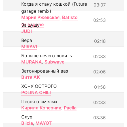
Когда я стану кошкой (Future
03:07
garage remix)
Мария Ржевская
,
Batisto
02:53
Grisagone
За душу
JUDI
Вера
02:18
MIRAVI
Больше нечего ловить
02:33
MURANA
,
Subwave
Затонированный ваз
02:06
Витя АК
ХОЧУ ОСТРОГО
01:58
POLINA CHILI
Песня о смелых
02:33
Кирилл Коперник
,
Paella
Слух
03:36
Biicla
,
MAYOT