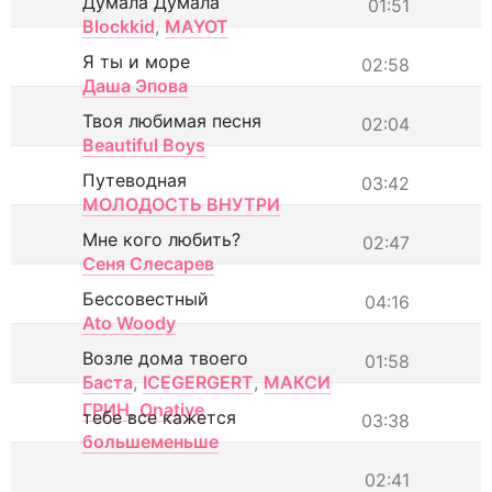
Думала Думала
01:51
Blockkid
,
MAYOT
Я ты и море
02:58
Даша Эпова
Твоя любимая песня
02:04
Beautiful Boys
Путеводная
03:42
МОЛОДОСТЬ ВНУТРИ
Мне кого любить?
02:47
Сеня Слесарев
Бессовестный
04:16
Ato Woody
Возле дома твоего
01:58
Баста
,
ICEGERGERT
,
МАКСИ
ГРИН
,
Onative
тебе все кажется
03:38
большеменьше
02:41