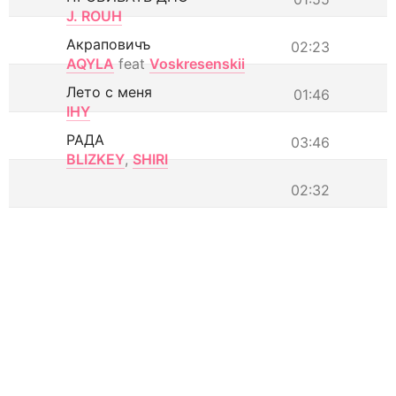
J. ROUH
Акраповичъ
02:23
AQYLA
feat
Voskresenskii
Лето с меня
01:46
IHY
РАДА
03:46
BLIZKEY
,
SHIRI
02:32