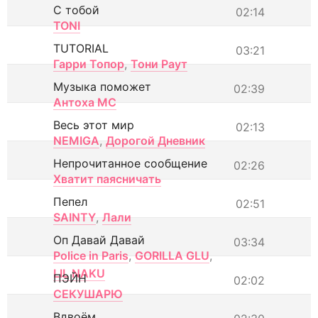
С тобой
02:14
TONI
TUTORIAL
03:21
Гарри Топор
,
Тони Раут
Музыка поможет
02:39
Антоха МС
Весь этот мир
02:13
NEMIGA
,
Дорогой Дневник
Непрочитанное сообщение
02:26
Хватит паясничать
Пепел
02:51
SAINTY
,
Лали
Оп Давай Давай
03:34
Police in Paris
,
GORILLA GLU
,
LIL NAKU
ПЭЙН
02:02
СЕКУШАРЮ
Вдвоём