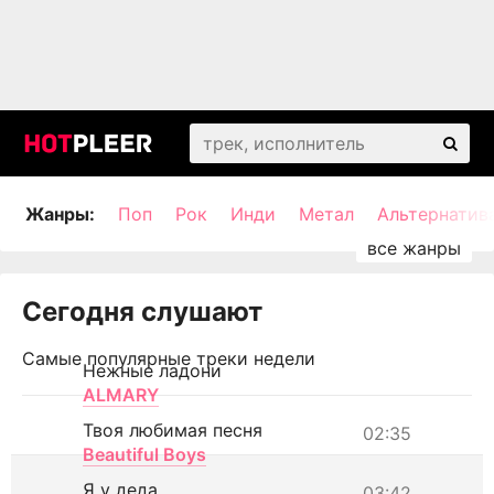
Жанры:
Поп
Рок
Инди
Метал
Альтернатив
Сегодня слушают
Самые популярные треки недели
Нежные ладони
ALMARY
Твоя любимая песня
02:35
Beautiful Boys
Я у деда
03:42