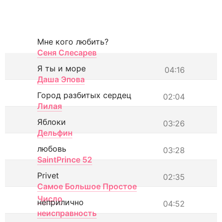
Мне кого любить?
Сеня Слесарев
Я ты и море
04:16
Даша Эпова
Город разбитых сердец
02:04
Лилая
Яблоки
03:26
Дельфин
любовь
03:28
SaintPrince 52
Privet
02:35
Самое Большое Простое
Число
неприлично
04:52
неисправность