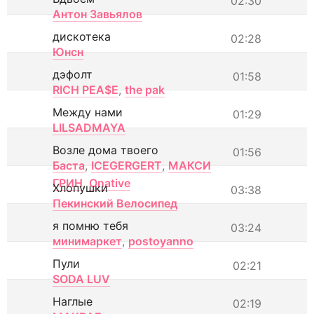
02:30
Антон Завьялов
дискотека
02:28
Юнсн
дэфолт
01:58
RICH PEA$E
,
the pak
Между нами
01:29
LILSADMAYA
Возле дома твоего
01:56
Баста
,
ICEGERGERT
,
МАКСИ
ГРИН
,
Onative
Хлопушки
03:38
Пекинский Велосипед
я помню тебя
03:24
минимаркет
,
postoyanno
Пули
02:21
SODA LUV
Наглые
02:19