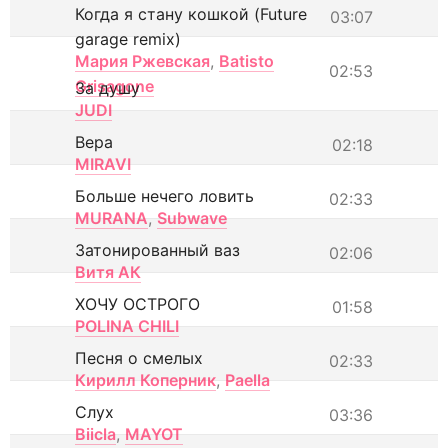
Когда я стану кошкой (Future
03:07
garage remix)
Мария Ржевская
,
Batisto
02:53
Grisagone
За душу
JUDI
Вера
02:18
MIRAVI
Больше нечего ловить
02:33
MURANA
,
Subwave
Затонированный ваз
02:06
Витя АК
ХОЧУ ОСТРОГО
01:58
POLINA CHILI
Песня о смелых
02:33
Кирилл Коперник
,
Paella
Слух
03:36
Biicla
,
MAYOT