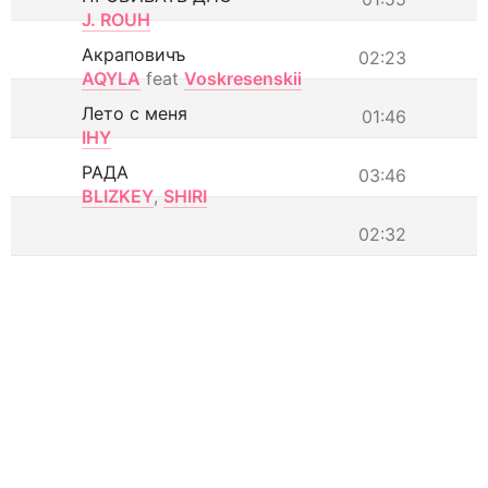
J. ROUH
Акраповичъ
02:23
AQYLA
feat
Voskresenskii
Лето с меня
01:46
IHY
РАДА
03:46
BLIZKEY
,
SHIRI
02:32