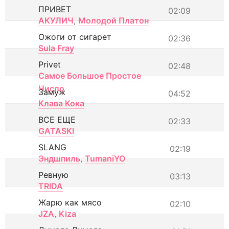
ПРИВЕТ
02:09
АКУЛИЧ
,
Молодой Платон
Ожоги от сигарет
02:36
Sula Fray
Privet
02:48
Самое Большое Простое
Число
Замуж
04:52
Клава Кока
ВСЕ ЕЩЕ
02:33
GATASKI
SLANG
02:19
Эндшпиль
,
TumaniYO
Ревную
03:13
TRIDA
Жарю как мясо
02:10
JZA
,
Kiza