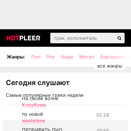
Жанры:
Поп
Рок
Инди
Метал
Альтернатив
Сегодня слушают
Самые популярные треки недели
На своей волне
КлоуКома
по новой
02:28
wastetime
ПРОБИВАТЬ ДНО
01:55