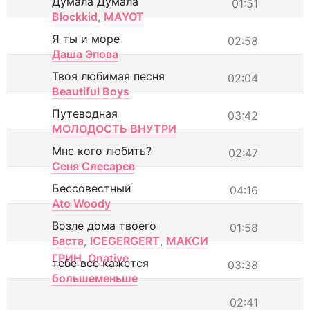
Думала Думала
01:51
Blockkid
,
MAYOT
Я ты и море
02:58
Даша Эпова
Твоя любимая песня
02:04
Beautiful Boys
Путеводная
03:42
МОЛОДОСТЬ ВНУТРИ
Мне кого любить?
02:47
Сеня Слесарев
Бессовестный
04:16
Ato Woody
Возле дома твоего
01:58
Баста
,
ICEGERGERT
,
МАКСИ
ГРИН
,
Onative
тебе все кажется
03:38
большеменьше
02:41