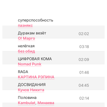
суперспособность
пазнякс
Дуракам везёт
02:02
О! Марго
нелёгкая
03:18
без обид
ЦИФРОВАЯ КОМА
02:09
Nomad Punk
RAGA
01:46
КАРТИНА РЭПИНА
ДОСВИДАНИЯ
04:45
Кунов Никита
Половина
02:14
Kambulat
,
Минаева