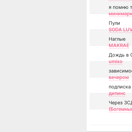
я помню 
минимар
Пули
SODA LU
Наглые
MAKRAE
Дождь в 
umiso
зависимо
вечером
подписка
дипинс
Через ЗС
(Богемны