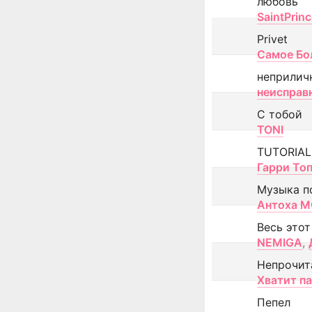
любовь
SaintPrin
Privet
Самое Бо
неприлич
неисправ
С тобой
TONI
TUTORIAL
Гарри То
Музыка п
Антоха 
Весь этот
NEMIGA
,
Непрочит
Хватит п
Пепел