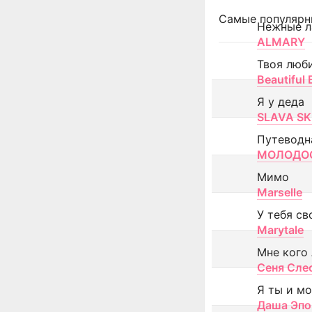
Самые популярн
Нежные л
ALMARY
Твоя люб
Beautiful
Я у деда
SLAVA SK
Путеводн
МОЛОДОС
Мимо
Marselle
У тебя св
Marytale
Мне кого
Сеня Сле
Я ты и м
Даша Эпо