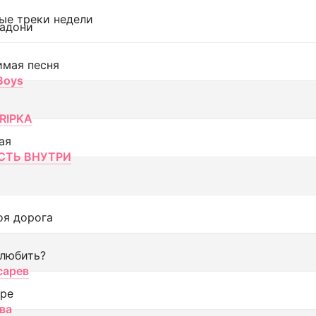
ые треки недели
адони
имая песня
 Boys
RIPKA
ая
ТЬ ВНУТРИ
оя дорога
 любить?
сарев
оре
ва