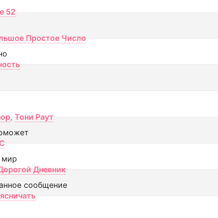
ce 52
льшое Простое Число
но
ность
пор
,
Тони Раут
оможет
МС
 мир
Дорогой Дневник
анное сообщение
аясничать