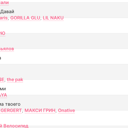
Лали
 Давай
aris
,
GORILLA GLU
,
LIL NAKU
РЮ
вьялов
а
$E
,
the pak
ами
AYA
ма твоего
EGERGERT
,
МАКСИ ГРИН
,
Onative
й Велосипед