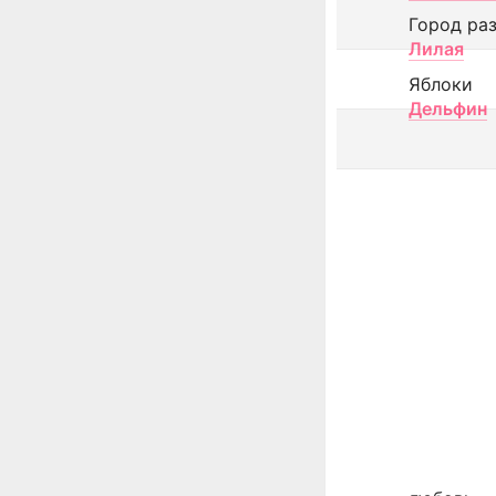
Город ра
Лилая
Яблоки
Дельфин