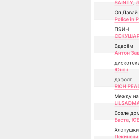
SAINTY
,
Оп Давай
Police in P
ПЭЙН
СЕКУША
Вдвоём
Антон За
дискотек
Юнсн
дэфолт
RICH PEA
Между н
LILSADM
Возле до
Баста
,
IC
Хлопушки
Пекински