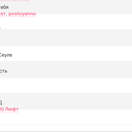
тебя
кет
,
postoyanno
V
Сеуле
сть
Д
й) Люфт