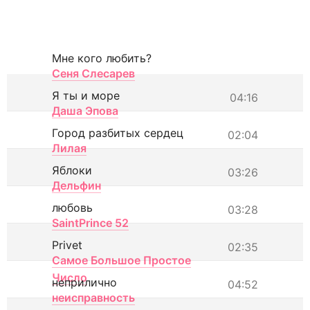
Мне кого любить?
Сеня Слесарев
Я ты и море
04:16
Даша Эпова
Город разбитых сердец
02:04
Лилая
Яблоки
03:26
Дельфин
любовь
03:28
SaintPrince 52
Privet
02:35
Самое Большое Простое
Число
неприлично
04:52
неисправность