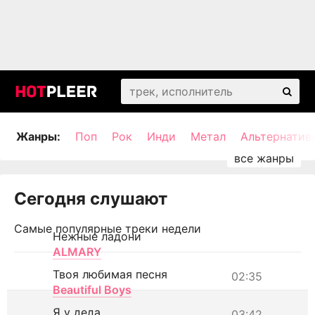
Жанры:
Поп
Рок
Инди
Метал
Альтернатив
Сегодня слушают
Самые популярные треки недели
Нежные ладони
ALMARY
Твоя любимая песня
02:35
Beautiful Boys
Я у деда
03:42