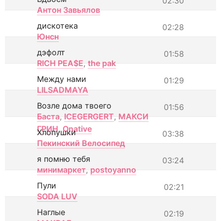
02:30
Антон Завьялов
дискотека
02:28
Юнсн
дэфолт
01:58
RICH PEA$E
,
the pak
Между нами
01:29
LILSADMAYA
Возле дома твоего
01:56
Баста
,
ICEGERGERT
,
МАКСИ
ГРИН
,
Onative
Хлопушки
03:38
Пекинский Велосипед
я помню тебя
03:24
минимаркет
,
postoyanno
Пули
02:21
SODA LUV
Наглые
02:19