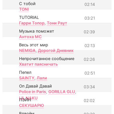
С тобой
02:14
TONI
TUTORIAL
03:21
Гарри Топор
,
Тони Раут
Музыка поможет
02:39
Антоха МС
Весь этот мир
02:13
NEMIGA
,
Дорогой Дневник
Непрочитанное сообщение
02:26
Хватит паясничать
Пепел
02:51
SAINTY
,
Лали
Оп Давай Давай
03:34
Police in Paris
,
GORILLA GLU
,
LIL NAKU
ПЭЙН
02:02
СЕКУШАРЮ
Вдвоём