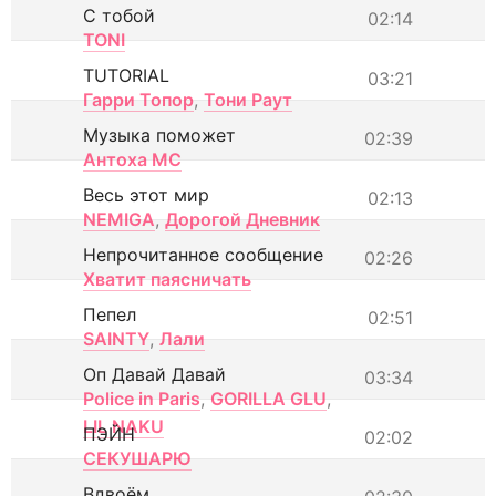
С тобой
02:14
TONI
TUTORIAL
03:21
Гарри Топор
,
Тони Раут
Музыка поможет
02:39
Антоха МС
Весь этот мир
02:13
NEMIGA
,
Дорогой Дневник
Непрочитанное сообщение
02:26
Хватит паясничать
Пепел
02:51
SAINTY
,
Лали
Оп Давай Давай
03:34
Police in Paris
,
GORILLA GLU
,
LIL NAKU
ПЭЙН
02:02
СЕКУШАРЮ
Вдвоём