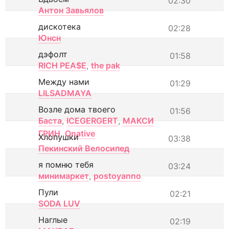
02:30
Антон Завьялов
дискотека
02:28
Юнсн
дэфолт
01:58
RICH PEA$E
,
the pak
Между нами
01:29
LILSADMAYA
Возле дома твоего
01:56
Баста
,
ICEGERGERT
,
МАКСИ
ГРИН
,
Onative
Хлопушки
03:38
Пекинский Велосипед
я помню тебя
03:24
минимаркет
,
postoyanno
Пули
02:21
SODA LUV
Наглые
02:19