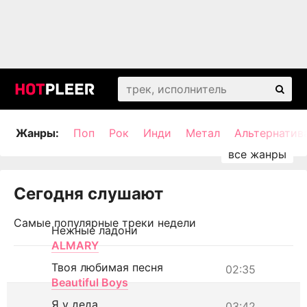
Жанры:
Поп
Рок
Инди
Метал
Альтернатив
Сегодня слушают
Самые популярные треки недели
Нежные ладони
ALMARY
Твоя любимая песня
02:35
Beautiful Boys
Я у деда
03:42