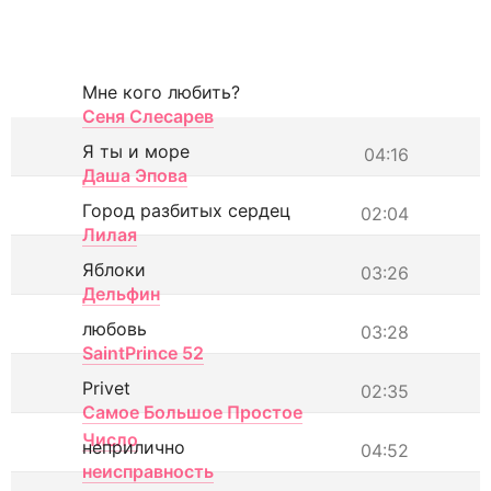
Мне кого любить?
Сеня Слесарев
Я ты и море
04:16
Даша Эпова
Город разбитых сердец
02:04
Лилая
Яблоки
03:26
Дельфин
любовь
03:28
SaintPrince 52
Privet
02:35
Самое Большое Простое
Число
неприлично
04:52
неисправность