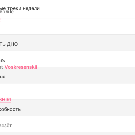
ые треки недели
 волне
а
ТЬ ДНО
чъ
at
Voskresenskii
еня
SHIRI
собность
везёт