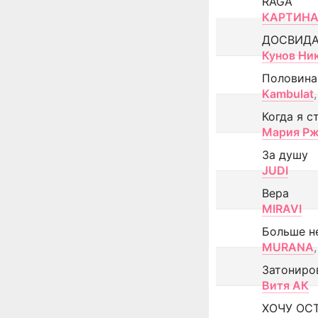
RAGA
КАРТИНА
ДОСВИД
Кунов Ни
Половина
Kambulat
,
Когда я с
Мария Рж
За душу
JUDI
Вера
MIRAVI
Больше н
MURANA
,
Затониро
Витя АК
ХОЧУ ОС