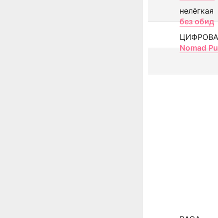
нелёгкая
без обид
ЦИФРОВА
Nomad Pu