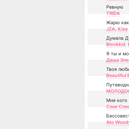
Ревную
TRIDA
Жарю как
JZA
,
Kiza
Думала Д
Blockkid
,
Я ты и м
Даша Эпо
Твоя люб
Beautiful
Путеводн
МОЛОДОС
Мне кого
Сеня Сле
Бессовес
Ato Wood