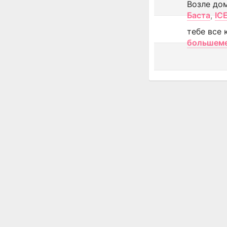
Возле до
Баста
,
IC
тебе все 
большем