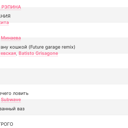
 РЭПИНА
АНИЯ
кита
Минаева
тану кошкой (Future garage remix)
евская
,
Batisto Grisagone
ечего ловить
Subwave
ванный ваз
ТРОГО