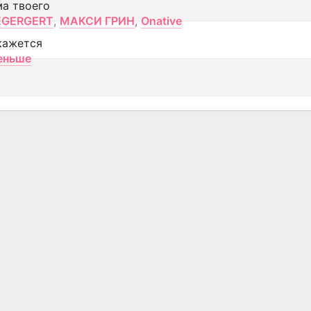
ма твоего
EGERGERT
,
МАКСИ ГРИН
,
Onative
кажется
еньше