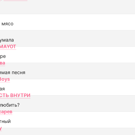
 мясо
умала
MAYOT
оре
ва
имая песня
 Boys
ая
ТЬ ВНУТРИ
 любить?
сарев
тный
y