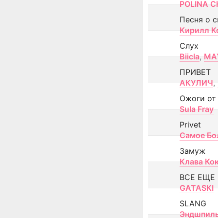
POLINA CH
Песня о 
Кирилл К
Слух
Biicla
,
MA
ПРИВЕТ
АКУЛИЧ
,
Ожоги от
Sula Fray
Privet
Самое Бо
Замуж
Клава Ко
ВСЕ ЕЩЕ
GATASKI
SLANG
Эндшпил