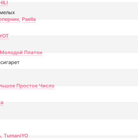
ILI
смелых
оперник
,
Paella
YOT
Молодой Платон
 сигарет
льшое Простое Число
ка
ь
,
TumaniYO