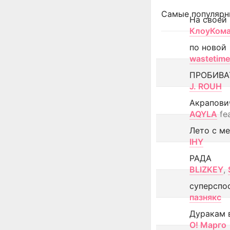
Самые популярн
На своей
КлоуКом
по новой
wastetime
ПРОБИВА
J. ROUH
Акрапови
AQYLA
fe
Лето с м
IHY
РАДА
BLIZKEY
,
суперспо
пазнякс
Дуракам 
О! Марго