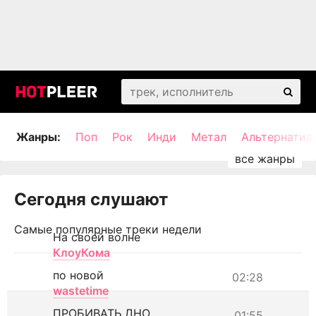
Жанры:
Поп
Рок
Инди
Метал
Альтернатив
Сегодня слушают
Самые популярные треки недели
На своей волне
КлоуКома
по новой
02:28
wastetime
ПРОБИВАТЬ ДНО
01:55