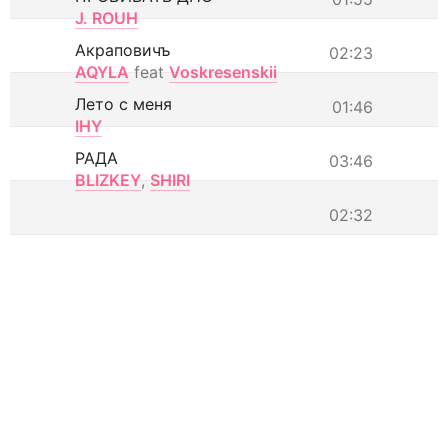
J. ROUH
Акраповичъ
02:23
AQYLA
feat
Voskresenskii
Лето с меня
01:46
IHY
РАДА
03:46
BLIZKEY
,
SHIRI
02:32