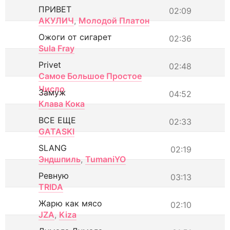
ПРИВЕТ
02:09
АКУЛИЧ
,
Молодой Платон
Ожоги от сигарет
02:36
Sula Fray
Privet
02:48
Самое Большое Простое
Число
Замуж
04:52
Клава Кока
ВСЕ ЕЩЕ
02:33
GATASKI
SLANG
02:19
Эндшпиль
,
TumaniYO
Ревную
03:13
TRIDA
Жарю как мясо
02:10
JZA
,
Kiza