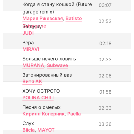
Когда я стану кошкой (Future
03:07
garage remix)
Мария Ржевская
,
Batisto
02:53
Grisagone
За душу
JUDI
Вера
02:18
MIRAVI
Больше нечего ловить
02:33
MURANA
,
Subwave
Затонированный ваз
02:06
Витя АК
ХОЧУ ОСТРОГО
01:58
POLINA CHILI
Песня о смелых
02:33
Кирилл Коперник
,
Paella
Слух
03:36
Biicla
,
MAYOT