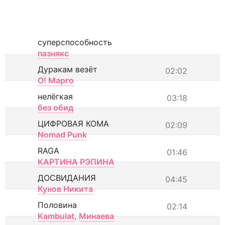
суперспособность
пазнякс
Дуракам везёт
02:02
О! Марго
нелёгкая
03:18
без обид
ЦИФРОВАЯ КОМА
02:09
Nomad Punk
RAGA
01:46
КАРТИНА РЭПИНА
ДОСВИДАНИЯ
04:45
Кунов Никита
Половина
02:14
Kambulat
,
Минаева