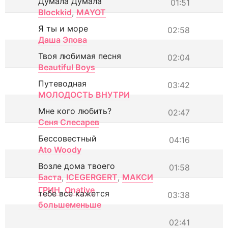
Думала Думала
01:51
Blockkid
,
MAYOT
Я ты и море
02:58
Даша Эпова
Твоя любимая песня
02:04
Beautiful Boys
Путеводная
03:42
МОЛОДОСТЬ ВНУТРИ
Мне кого любить?
02:47
Сеня Слесарев
Бессовестный
04:16
Ato Woody
Возле дома твоего
01:58
Баста
,
ICEGERGERT
,
МАКСИ
ГРИН
,
Onative
тебе все кажется
03:38
большеменьше
02:41