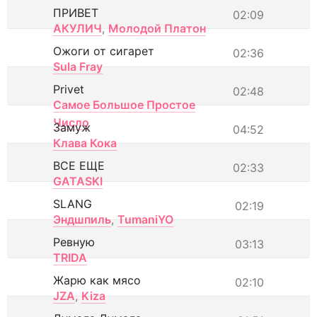
ПРИВЕТ
02:09
АКУЛИЧ
,
Молодой Платон
Ожоги от сигарет
02:36
Sula Fray
Privet
02:48
Самое Большое Простое
Число
Замуж
04:52
Клава Кока
ВСЕ ЕЩЕ
02:33
GATASKI
SLANG
02:19
Эндшпиль
,
TumaniYO
Ревную
03:13
TRIDA
Жарю как мясо
02:10
JZA
,
Kiza