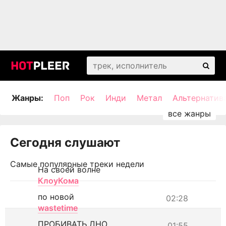
Жанры:
Поп
Рок
Инди
Метал
Альтернатив
Сегодня слушают
Самые популярные треки недели
На своей волне
КлоуКома
по новой
02:28
wastetime
ПРОБИВАТЬ ДНО
01:55