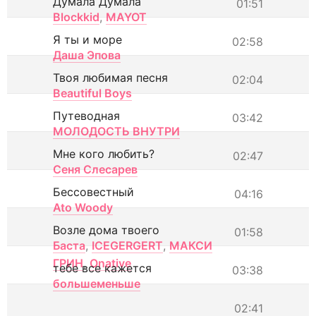
Думала Думала
01:51
Blockkid
,
MAYOT
Я ты и море
02:58
Даша Эпова
Твоя любимая песня
02:04
Beautiful Boys
Путеводная
03:42
МОЛОДОСТЬ ВНУТРИ
Мне кого любить?
02:47
Сеня Слесарев
Бессовестный
04:16
Ato Woody
Возле дома твоего
01:58
Баста
,
ICEGERGERT
,
МАКСИ
ГРИН
,
Onative
тебе все кажется
03:38
большеменьше
02:41