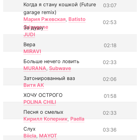
Когда я стану кошкой (Future
03:07
garage remix)
Мария Ржевская
,
Batisto
02:53
Grisagone
За душу
JUDI
Вера
02:18
MIRAVI
Больше нечего ловить
02:33
MURANA
,
Subwave
Затонированный ваз
02:06
Витя АК
ХОЧУ ОСТРОГО
01:58
POLINA CHILI
Песня о смелых
02:33
Кирилл Коперник
,
Paella
Слух
03:36
Biicla
,
MAYOT