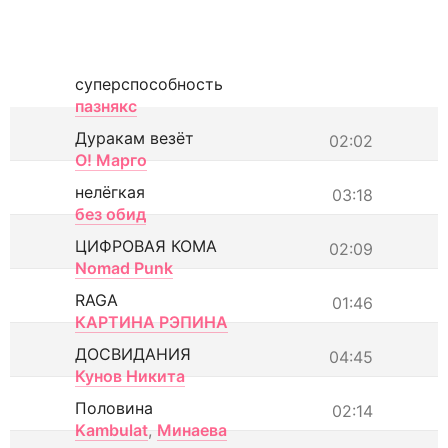
суперспособность
пазнякс
Дуракам везёт
02:02
О! Марго
нелёгкая
03:18
без обид
ЦИФРОВАЯ КОМА
02:09
Nomad Punk
RAGA
01:46
КАРТИНА РЭПИНА
ДОСВИДАНИЯ
04:45
Кунов Никита
Половина
02:14
Kambulat
,
Минаева