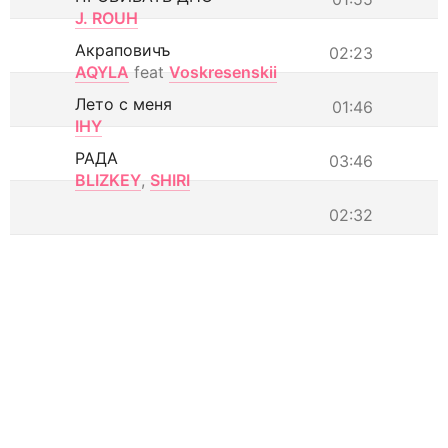
J. ROUH
Акраповичъ
02:23
AQYLA
feat
Voskresenskii
Лето с меня
01:46
IHY
РАДА
03:46
BLIZKEY
,
SHIRI
02:32