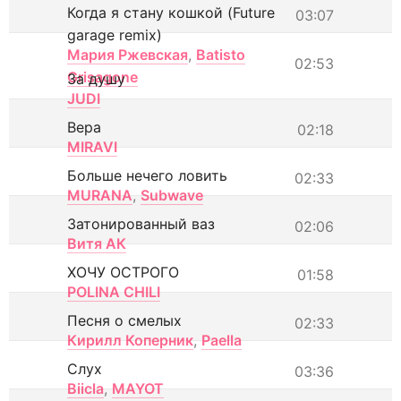
Когда я стану кошкой (Future
03:07
garage remix)
Мария Ржевская
,
Batisto
02:53
Grisagone
За душу
JUDI
Вера
02:18
MIRAVI
Больше нечего ловить
02:33
MURANA
,
Subwave
Затонированный ваз
02:06
Витя АК
ХОЧУ ОСТРОГО
01:58
POLINA CHILI
Песня о смелых
02:33
Кирилл Коперник
,
Paella
Слух
03:36
Biicla
,
MAYOT