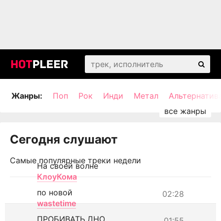
Жанры:
Поп
Рок
Инди
Метал
Альтернатив
Сегодня слушают
Самые популярные треки недели
На своей волне
КлоуКома
по новой
02:28
wastetime
ПРОБИВАТЬ ДНО
01:55