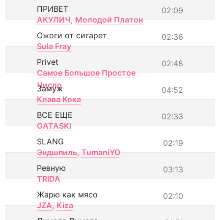
ПРИВЕТ
02:09
АКУЛИЧ
,
Молодой Платон
Ожоги от сигарет
02:36
Sula Fray
Privet
02:48
Самое Большое Простое
Число
Замуж
04:52
Клава Кока
ВСЕ ЕЩЕ
02:33
GATASKI
SLANG
02:19
Эндшпиль
,
TumaniYO
Ревную
03:13
TRIDA
Жарю как мясо
02:10
JZA
,
Kiza