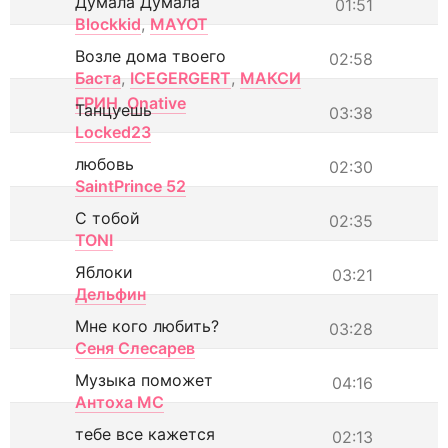
Думала Думала
01:51
Blockkid
,
MAYOT
Возле дома твоего
02:58
Баста
,
ICEGERGERT
,
МАКСИ
ГРИН
,
Onative
Танцуешь
03:38
Locked23
любовь
02:30
SaintPrince 52
С тобой
02:35
TONI
Яблоки
03:21
Дельфин
Мне кого любить?
03:28
Сеня Слесарев
Музыка поможет
04:16
Антоха МС
тебе все кажется
02:13