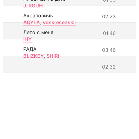
J. ROUH
Акраповичъ
02:23
AQYLA
,
voskresenskii
Лето с меня
01:46
IHY
РАДА
03:46
BLIZKEY
,
SHIRI
02:32