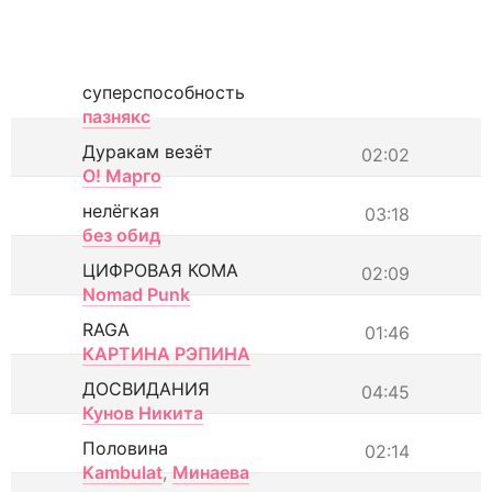
суперспособность
пазнякс
Дуракам везёт
02:02
О! Марго
нелёгкая
03:18
без обид
ЦИФРОВАЯ КОМА
02:09
Nomad Punk
RAGA
01:46
КАРТИНА РЭПИНА
ДОСВИДАНИЯ
04:45
Кунов Никита
Половина
02:14
Kambulat
,
Минаева