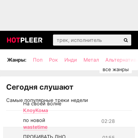
Жанры:
Поп
Рок
Инди
Метал
Альтернатив
Сегодня слушают
Самые популярные треки недели
На своей волне
КлоуКома
по новой
02:28
wastetime
ПРОБИВАТЬ ДНО
01:55