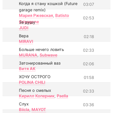
Когда я стану кошкой (Future
03:07
garage remix)
Мария Ржевская
,
Batisto
02:53
Grisagone
За душу
JUDI
Вера
02:18
MIRAVI
Больше нечего ловить
02:33
MURANA
,
Subwave
Затонированный ваз
02:06
Витя АК
ХОЧУ ОСТРОГО
01:58
POLINA CHILI
Песня о смелых
02:33
Кирилл Коперник
,
Paella
Слух
03:36
Biicla
,
MAYOT