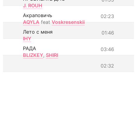
J. ROUH
Акраповичъ
02:23
AQYLA
feat
Voskresenskii
Лето с меня
01:46
IHY
РАДА
03:46
BLIZKEY
,
SHIRI
02:32