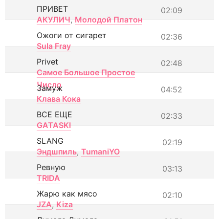
ПРИВЕТ
02:09
АКУЛИЧ
,
Молодой Платон
Ожоги от сигарет
02:36
Sula Fray
Privet
02:48
Самое Большое Простое
Число
Замуж
04:52
Клава Кока
ВСЕ ЕЩЕ
02:33
GATASKI
SLANG
02:19
Эндшпиль
,
TumaniYO
Ревную
03:13
TRIDA
Жарю как мясо
02:10
JZA
,
Kiza