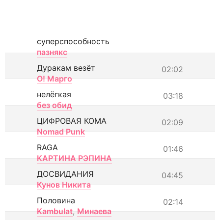
суперспособность
пазнякс
Дуракам везёт
02:02
О! Марго
нелёгкая
03:18
без обид
ЦИФРОВАЯ КОМА
02:09
Nomad Punk
RAGA
01:46
КАРТИНА РЭПИНА
ДОСВИДАНИЯ
04:45
Кунов Никита
Половина
02:14
Kambulat
,
Минаева