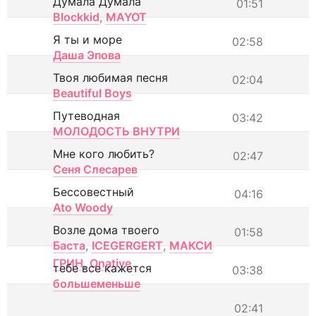
Думала Думала
01:51
Blockkid
,
MAYOT
Я ты и море
02:58
Даша Эпова
Твоя любимая песня
02:04
Beautiful Boys
Путеводная
03:42
МОЛОДОСТЬ ВНУТРИ
Мне кого любить?
02:47
Сеня Слесарев
Бессовестный
04:16
Ato Woody
Возле дома твоего
01:58
Баста
,
ICEGERGERT
,
МАКСИ
ГРИН
,
Onative
тебе все кажется
03:38
большеменьше
02:41