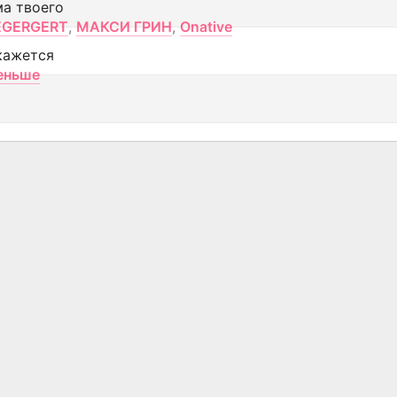
ма твоего
EGERGERT
,
МАКСИ ГРИН
,
Onative
кажется
еньше