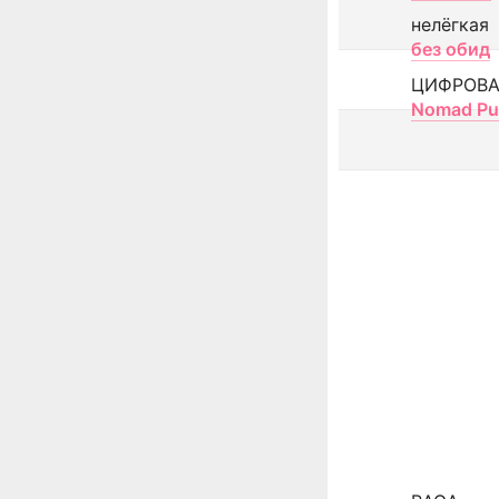
нелёгкая
без обид
ЦИФРОВА
Nomad Pu