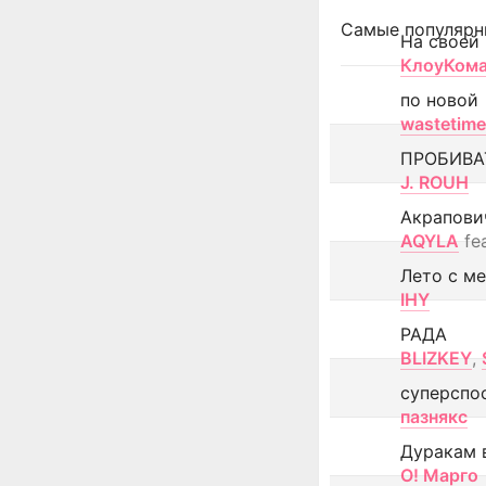
Самые популярн
На своей
КлоуКом
по новой
wastetime
ПРОБИВА
J. ROUH
Акрапови
AQYLA
fe
Лето с м
IHY
РАДА
BLIZKEY
,
суперспо
пазнякс
Дуракам 
О! Марго