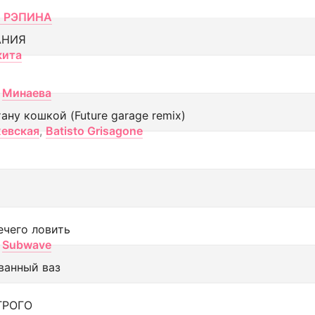
 РЭПИНА
АНИЯ
кита
Минаева
тану кошкой (Future garage remix)
евская
,
Batisto Grisagone
ечего ловить
Subwave
ванный ваз
ТРОГО