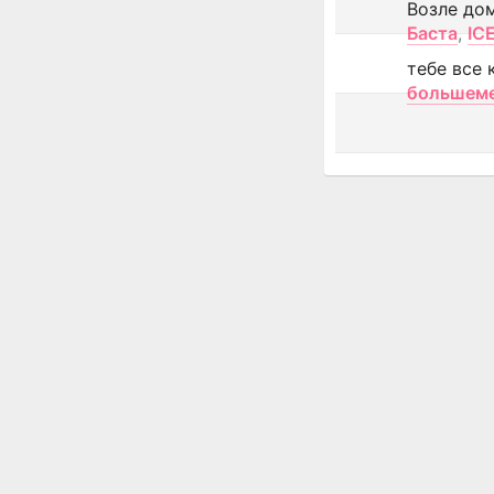
Возле до
Баста
,
IC
тебе все 
большем