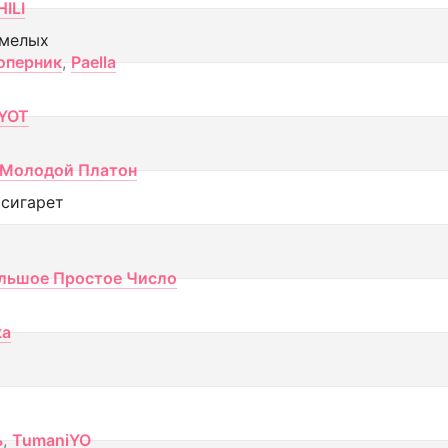
ILI
смелых
оперник
,
Paella
YOT
Молодой Платон
 сигарет
льшое Простое Число
ка
ь
,
TumaniYO