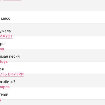
 мясо
умала
MAYOT
оре
ва
имая песня
 Boys
ая
ТЬ ВНУТРИ
 любить?
сарев
тный
y