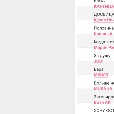
RAGA
КАРТИНА
ДОСВИД
Кунов Ни
Половина
Kambulat
,
Когда я с
Мария Рж
За душу
JUDI
Вера
MIRAVI
Больше н
MURANA
,
Затониро
Витя АК
ХОЧУ ОС