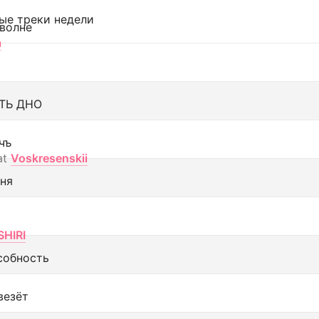
ые треки недели
 волне
а
ТЬ ДНО
чъ
at
Voskresenskii
еня
SHIRI
собность
везёт