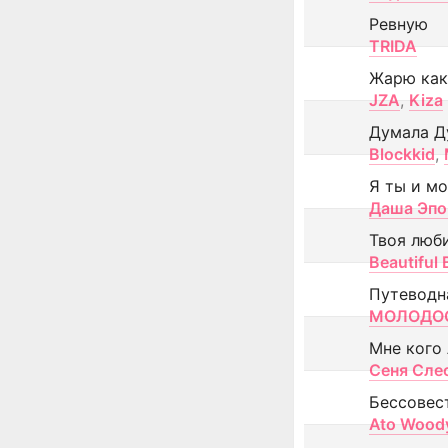
Ревную
TRIDA
Жарю как
JZA
,
Kiza
Думала Д
Blockkid
,
Я ты и м
Даша Эпо
Твоя люб
Beautiful
Путеводн
МОЛОДОС
Мне кого
Сеня Сле
Бессовес
Ato Wood