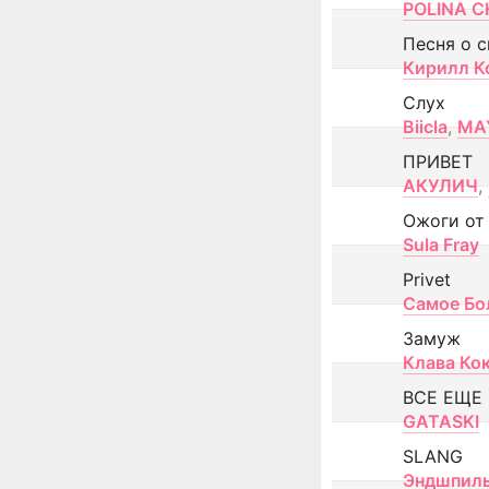
POLINA CH
Песня о 
Кирилл К
Слух
Biicla
,
MA
ПРИВЕТ
АКУЛИЧ
,
Ожоги от
Sula Fray
Privet
Самое Бо
Замуж
Клава Ко
ВСЕ ЕЩЕ
GATASKI
SLANG
Эндшпил