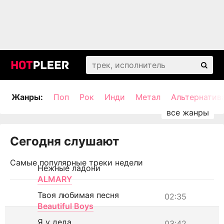
Жанры:
Поп
Рок
Инди
Метал
Альтернатив
Сегодня слушают
Самые популярные треки недели
Нежные ладони
ALMARY
Твоя любимая песня
02:35
Beautiful Boys
Я у деда
03:42