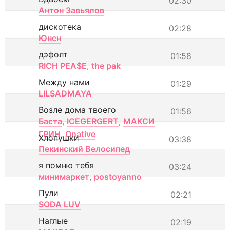
02:30
Антон Завьялов
дискотека
02:28
Юнсн
дэфолт
01:58
RICH PEA$E
,
the pak
Между нами
01:29
LILSADMAYA
Возле дома твоего
01:56
Баста
,
ICEGERGERT
,
МАКСИ
ГРИН
,
Onative
Хлопушки
03:38
Пекинский Велосипед
я помню тебя
03:24
минимаркет
,
postoyanno
Пули
02:21
SODA LUV
Наглые
02:19