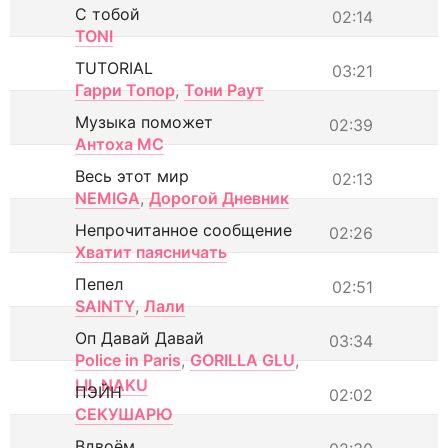
С тобой
02:14
TONI
TUTORIAL
03:21
Гарри Топор
,
Тони Раут
Музыка поможет
02:39
Антоха МС
Весь этот мир
02:13
NEMIGA
,
Дорогой Дневник
Непрочитанное сообщение
02:26
Хватит паясничать
Пепел
02:51
SAINTY
,
Лали
Оп Давай Давай
03:34
Police in Paris
,
GORILLA GLU
,
LIL NAKU
ПЭЙН
02:02
СЕКУШАРЮ
Вдвоём