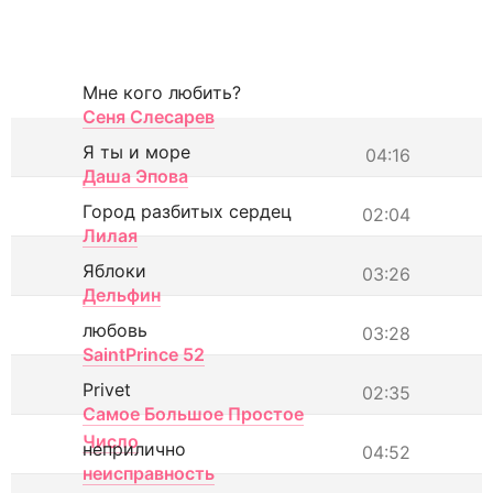
Мне кого любить?
Сеня Слесарев
Я ты и море
04:16
Даша Эпова
Город разбитых сердец
02:04
Лилая
Яблоки
03:26
Дельфин
любовь
03:28
SaintPrince 52
Privet
02:35
Самое Большое Простое
Число
неприлично
04:52
неисправность