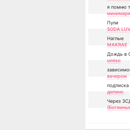
я помню 
минимар
Пули
SODA LU
Наглые
MAKRAE
Дождь в 
umiso
зависимо
вечером
подписка
дипинс
Через ЗС
(Богемны