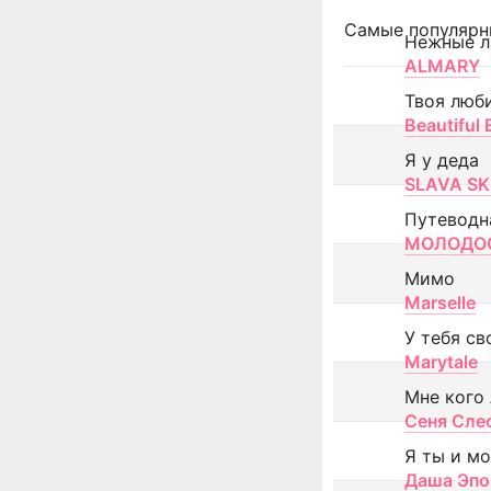
Самые популярн
Нежные л
ALMARY
Твоя люб
Beautiful
Я у деда
SLAVA SK
Путеводн
МОЛОДОС
Мимо
Marselle
У тебя св
Marytale
Мне кого
Сеня Сле
Я ты и м
Даша Эпо