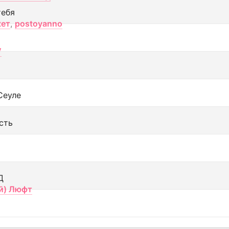
тебя
кет
,
postoyanno
V
Сеуле
сть
Д
й) Люфт