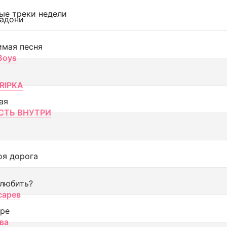
ые треки недели
адони
имая песня
 Boys
RIPKA
ая
ТЬ ВНУТРИ
оя дорога
 любить?
сарев
оре
ва