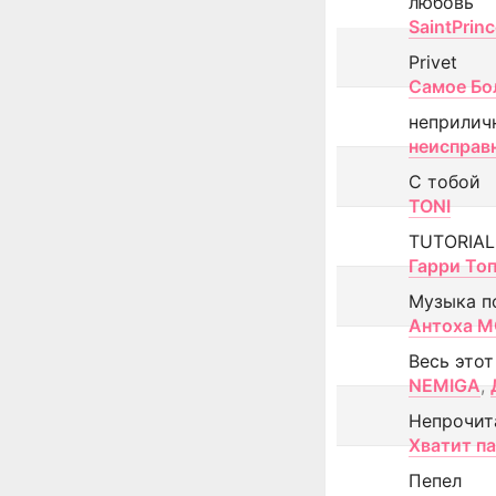
любовь
SaintPrin
Privet
Самое Бо
неприлич
неисправ
С тобой
TONI
TUTORIAL
Гарри То
Музыка п
Антоха 
Весь этот
NEMIGA
,
Непрочит
Хватит п
Пепел