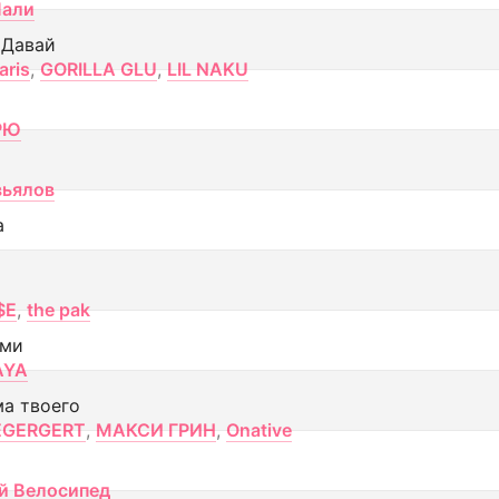
Лали
 Давай
aris
,
GORILLA GLU
,
LIL NAKU
РЮ
вьялов
а
$E
,
the pak
ами
AYA
ма твоего
EGERGERT
,
МАКСИ ГРИН
,
Onative
й Велосипед