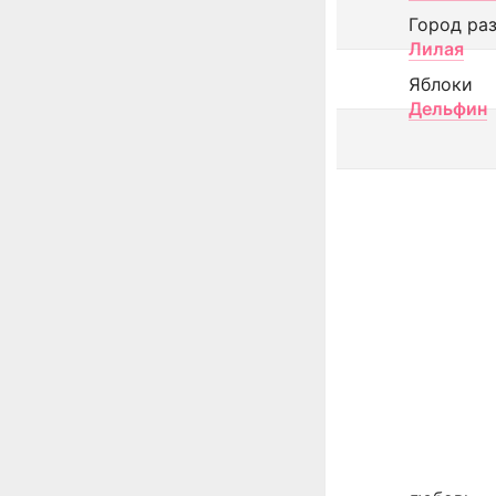
Город ра
Лилая
Яблоки
Дельфин