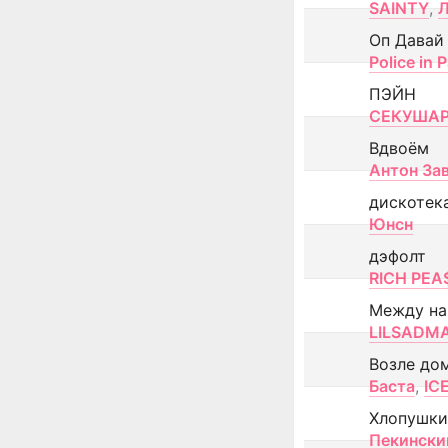
SAINTY
,
Оп Давай
Police in P
ПЭЙН
СЕКУША
Вдвоём
Антон За
дискотек
Юнсн
дэфолт
RICH PEA
Между н
LILSADM
Возле до
Баста
,
IC
Хлопушки
Пекински