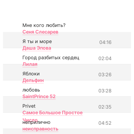
Мне кого любить?
Сеня Слесарев
Я ты и море
04:16
Даша Эпова
Город разбитых сердец
02:04
Лилая
Яблоки
03:26
Дельфин
любовь
03:28
SaintPrince 52
Privet
02:35
Самое Большое Простое
Число
неприлично
04:52
неисправность