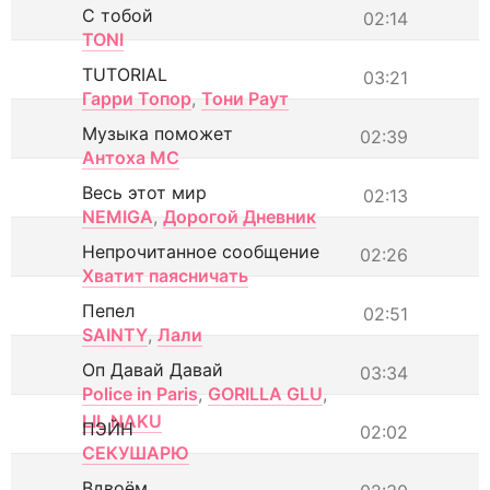
С тобой
02:14
TONI
TUTORIAL
03:21
Гарри Топор
,
Тони Раут
Музыка поможет
02:39
Антоха МС
Весь этот мир
02:13
NEMIGA
,
Дорогой Дневник
Непрочитанное сообщение
02:26
Хватит паясничать
Пепел
02:51
SAINTY
,
Лали
Оп Давай Давай
03:34
Police in Paris
,
GORILLA GLU
,
LIL NAKU
ПЭЙН
02:02
СЕКУШАРЮ
Вдвоём