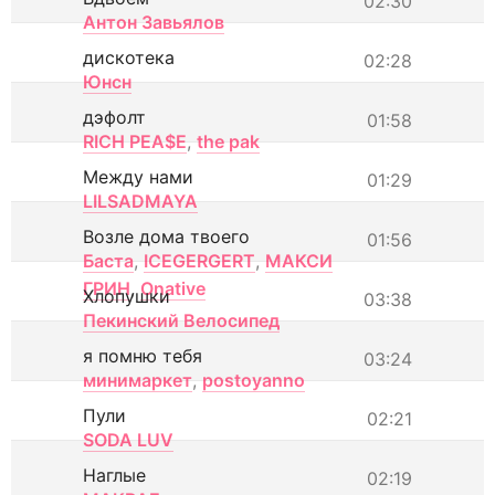
02:30
Антон Завьялов
дискотека
02:28
Юнсн
дэфолт
01:58
RICH PEA$E
,
the pak
Между нами
01:29
LILSADMAYA
Возле дома твоего
01:56
Баста
,
ICEGERGERT
,
МАКСИ
ГРИН
,
Onative
Хлопушки
03:38
Пекинский Велосипед
я помню тебя
03:24
минимаркет
,
postoyanno
Пули
02:21
SODA LUV
Наглые
02:19