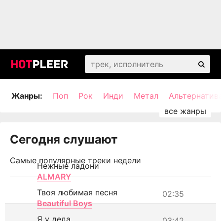
Жанры:
Поп
Рок
Инди
Метал
Альтернатив
Сегодня слушают
Самые популярные треки недели
Нежные ладони
ALMARY
Твоя любимая песня
02:35
Beautiful Boys
Я у деда
03:42