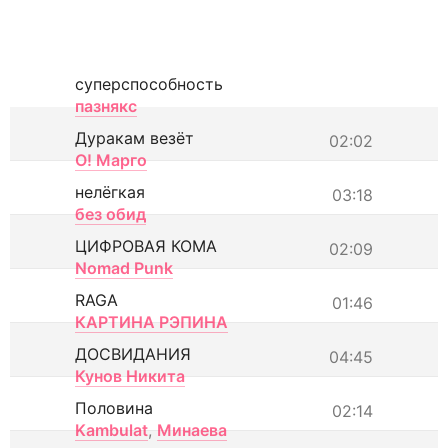
суперспособность
пазнякс
Дуракам везёт
02:02
О! Марго
нелёгкая
03:18
без обид
ЦИФРОВАЯ КОМА
02:09
Nomad Punk
RAGA
01:46
КАРТИНА РЭПИНА
ДОСВИДАНИЯ
04:45
Кунов Никита
Половина
02:14
Kambulat
,
Минаева