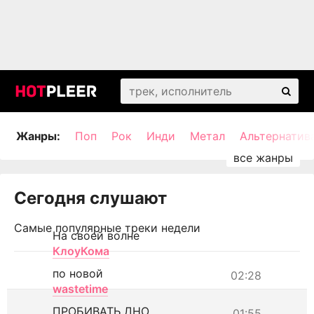
Жанры:
Поп
Рок
Инди
Метал
Альтернатив
Сегодня слушают
Самые популярные треки недели
На своей волне
КлоуКома
по новой
02:28
wastetime
ПРОБИВАТЬ ДНО
01:55