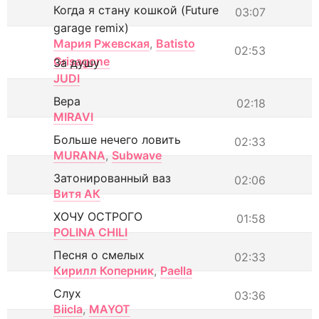
Когда я стану кошкой (Future
03:07
garage remix)
Мария Ржевская
,
Batisto
02:53
Grisagone
За душу
JUDI
Вера
02:18
MIRAVI
Больше нечего ловить
02:33
MURANA
,
Subwave
Затонированный ваз
02:06
Витя АК
ХОЧУ ОСТРОГО
01:58
POLINA CHILI
Песня о смелых
02:33
Кирилл Коперник
,
Paella
Слух
03:36
Biicla
,
MAYOT