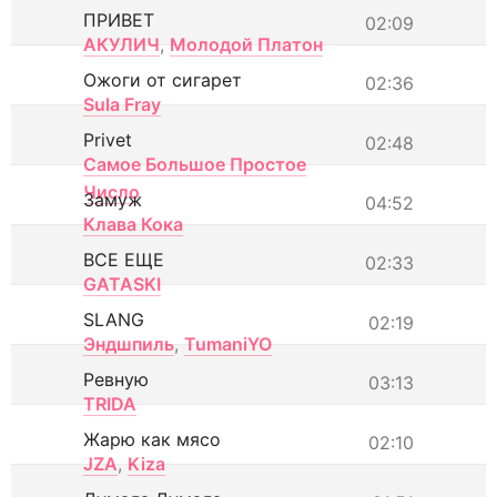
ПРИВЕТ
02:09
АКУЛИЧ
,
Молодой Платон
Ожоги от сигарет
02:36
Sula Fray
Privet
02:48
Самое Большое Простое
Число
Замуж
04:52
Клава Кока
ВСЕ ЕЩЕ
02:33
GATASKI
SLANG
02:19
Эндшпиль
,
TumaniYO
Ревную
03:13
TRIDA
Жарю как мясо
02:10
JZA
,
Kiza