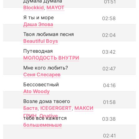
Думала Думала
01:51
Blockkid
,
MAYOT
Я ты и море
02:58
Даша Эпова
Твоя любимая песня
02:04
Beautiful Boys
Путеводная
03:42
МОЛОДОСТЬ ВНУТРИ
Мне кого любить?
02:47
Сеня Слесарев
Бессовестный
04:16
Ato Woody
Возле дома твоего
01:58
Баста
,
ICEGERGERT
,
МАКСИ
ГРИН
,
Onative
тебе все кажется
03:38
большеменьше
02:41