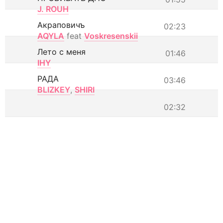
J. ROUH
Акраповичъ
02:23
AQYLA
feat
Voskresenskii
Лето с меня
01:46
IHY
РАДА
03:46
BLIZKEY
,
SHIRI
02:32