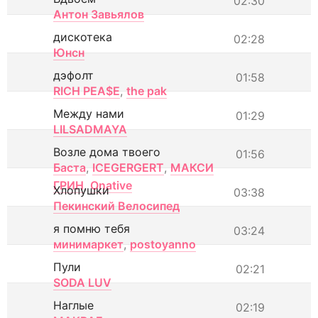
02:30
Антон Завьялов
дискотека
02:28
Юнсн
дэфолт
01:58
RICH PEA$E
,
the pak
Между нами
01:29
LILSADMAYA
Возле дома твоего
01:56
Баста
,
ICEGERGERT
,
МАКСИ
ГРИН
,
Onative
Хлопушки
03:38
Пекинский Велосипед
я помню тебя
03:24
минимаркет
,
postoyanno
Пули
02:21
SODA LUV
Наглые
02:19