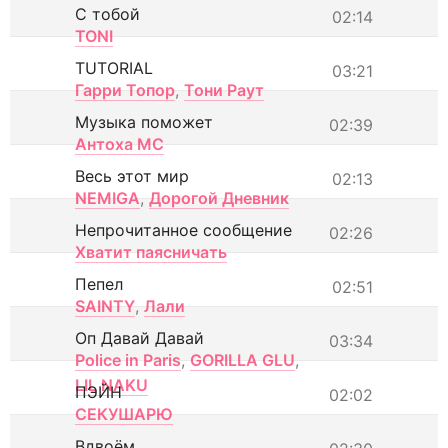
С тобой
02:14
TONI
TUTORIAL
03:21
Гарри Топор
,
Тони Раут
Музыка поможет
02:39
Антоха МС
Весь этот мир
02:13
NEMIGA
,
Дорогой Дневник
Непрочитанное сообщение
02:26
Хватит паясничать
Пепел
02:51
SAINTY
,
Лали
Оп Давай Давай
03:34
Police in Paris
,
GORILLA GLU
,
LIL NAKU
ПЭЙН
02:02
СЕКУШАРЮ
Вдвоём