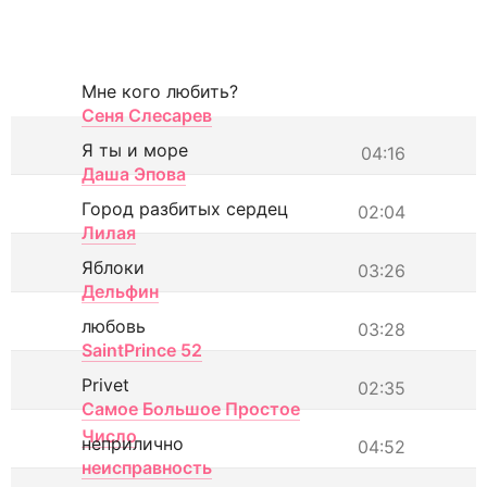
Мне кого любить?
Сеня Слесарев
Я ты и море
04:16
Даша Эпова
Город разбитых сердец
02:04
Лилая
Яблоки
03:26
Дельфин
любовь
03:28
SaintPrince 52
Privet
02:35
Самое Большое Простое
Число
неприлично
04:52
неисправность