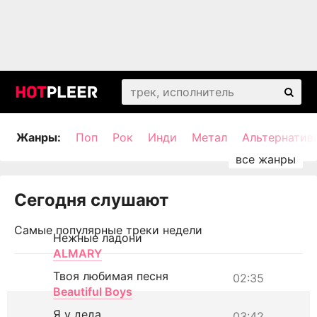
Жанры:
Поп
Рок
Инди
Метал
Альтернатив
Сегодня слушают
Самые популярные треки недели
Нежные ладони
ALMARY
Твоя любимая песня
02:35
Beautiful Boys
Я у деда
03:42