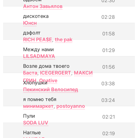
02:30
Антон Завьялов
дискотека
02:28
Юнсн
дэфолт
01:58
RICH PEA$E
,
the pak
Между нами
01:29
LILSADMAYA
Возле дома твоего
01:56
Баста
,
ICEGERGERT
,
МАКСИ
ГРИН
,
Onative
Хлопушки
03:38
Пекинский Велосипед
я помню тебя
03:24
минимаркет
,
postoyanno
Пули
02:21
SODA LUV
Наглые
02:19