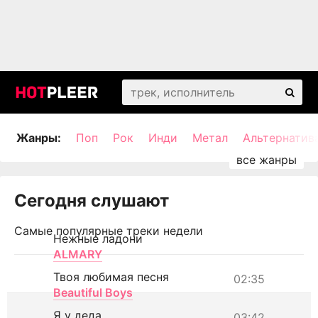
Жанры:
Поп
Рок
Инди
Метал
Альтернатив
Сегодня слушают
Самые популярные треки недели
Нежные ладони
ALMARY
Твоя любимая песня
02:35
Beautiful Boys
Я у деда
03:42