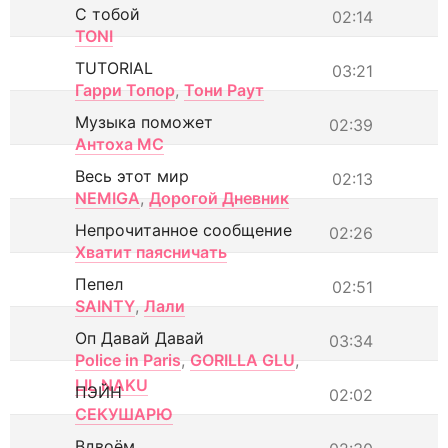
С тобой
02:14
TONI
TUTORIAL
03:21
Гарри Топор
,
Тони Раут
Музыка поможет
02:39
Антоха МС
Весь этот мир
02:13
NEMIGA
,
Дорогой Дневник
Непрочитанное сообщение
02:26
Хватит паясничать
Пепел
02:51
SAINTY
,
Лали
Оп Давай Давай
03:34
Police in Paris
,
GORILLA GLU
,
LIL NAKU
ПЭЙН
02:02
СЕКУШАРЮ
Вдвоём