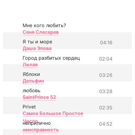
Мне кого любить?
Сеня Слесарев
Я ты и море
04:16
Даша Эпова
Город разбитых сердец
02:04
Лилая
Яблоки
03:26
Дельфин
любовь
03:28
SaintPrince 52
Privet
02:35
Самое Большое Простое
Число
неприлично
04:52
неисправность