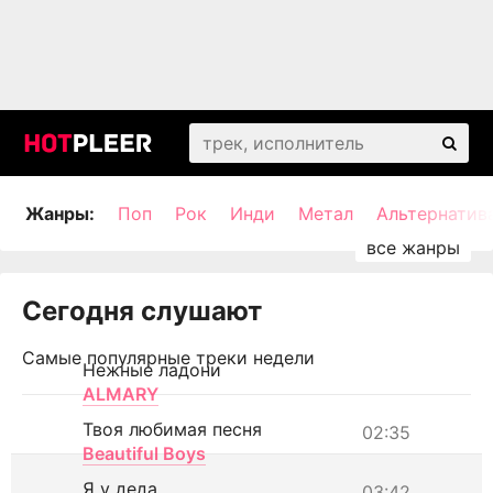
Жанры:
Поп
Рок
Инди
Метал
Альтернатив
Сегодня слушают
Самые популярные треки недели
Нежные ладони
ALMARY
Твоя любимая песня
02:35
Beautiful Boys
Я у деда
03:42