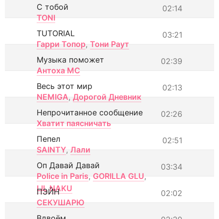
С тобой
02:14
TONI
TUTORIAL
03:21
Гарри Топор
,
Тони Раут
Музыка поможет
02:39
Антоха МС
Весь этот мир
02:13
NEMIGA
,
Дорогой Дневник
Непрочитанное сообщение
02:26
Хватит паясничать
Пепел
02:51
SAINTY
,
Лали
Оп Давай Давай
03:34
Police in Paris
,
GORILLA GLU
,
LIL NAKU
ПЭЙН
02:02
СЕКУШАРЮ
Вдвоём