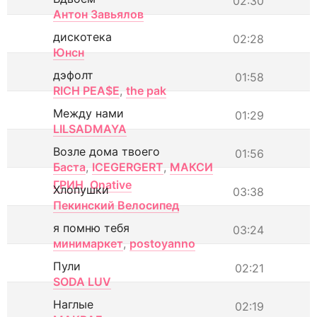
02:30
Антон Завьялов
дискотека
02:28
Юнсн
дэфолт
01:58
RICH PEA$E
,
the pak
Между нами
01:29
LILSADMAYA
Возле дома твоего
01:56
Баста
,
ICEGERGERT
,
МАКСИ
ГРИН
,
Onative
Хлопушки
03:38
Пекинский Велосипед
я помню тебя
03:24
минимаркет
,
postoyanno
Пули
02:21
SODA LUV
Наглые
02:19