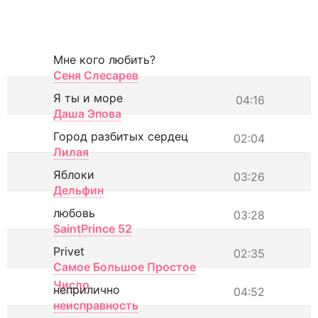
Мне кого любить?
Сеня Слесарев
Я ты и море
04:16
Даша Эпова
Город разбитых сердец
02:04
Лилая
Яблоки
03:26
Дельфин
любовь
03:28
SaintPrince 52
Privet
02:35
Самое Большое Простое
Число
неприлично
04:52
неисправность