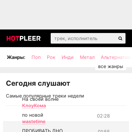
Жанры:
Поп
Рок
Инди
Метал
Альтернатив
Сегодня слушают
Самые популярные треки недели
На своей волне
КлоуКома
по новой
02:28
wastetime
ПРОБИВАТЬ ДНО
01:55