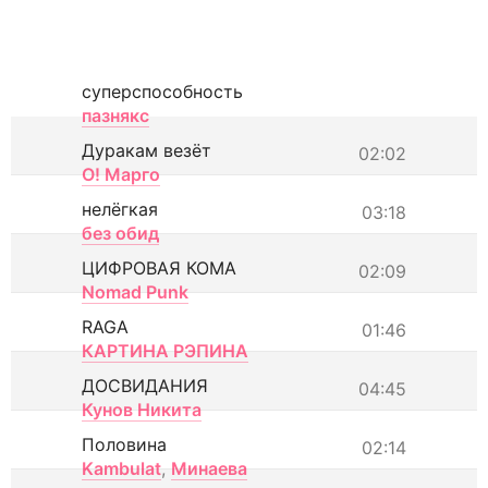
суперспособность
пазнякс
Дуракам везёт
02:02
О! Марго
нелёгкая
03:18
без обид
ЦИФРОВАЯ КОМА
02:09
Nomad Punk
RAGA
01:46
КАРТИНА РЭПИНА
ДОСВИДАНИЯ
04:45
Кунов Никита
Половина
02:14
Kambulat
,
Минаева