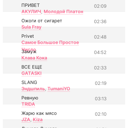
ПРИВЕТ
02:09
АКУЛИЧ
,
Молодой Платон
Ожоги от сигарет
02:36
Sula Fray
Privet
02:48
Самое Большое Простое
Число
Замуж
04:52
Клава Кока
ВСЕ ЕЩЕ
02:33
GATASKI
SLANG
02:19
Эндшпиль
,
TumaniYO
Ревную
03:13
TRIDA
Жарю как мясо
02:10
JZA
,
Kiza