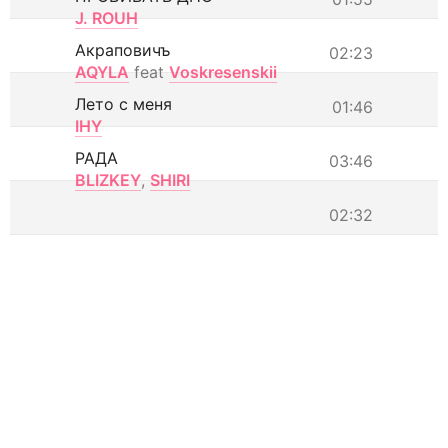
J. ROUH
Акраповичъ
02:23
AQYLA
feat
Voskresenskii
Лето с меня
01:46
IHY
РАДА
03:46
BLIZKEY
,
SHIRI
02:32