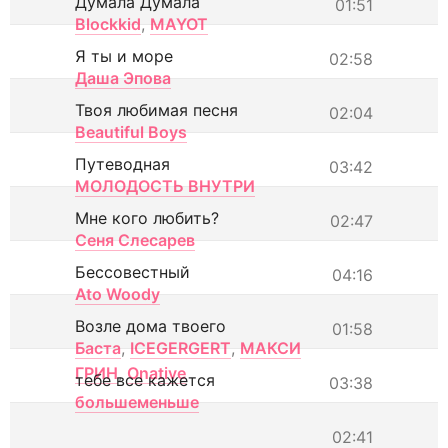
Думала Думала
01:51
Blockkid
,
MAYOT
Я ты и море
02:58
Даша Эпова
Твоя любимая песня
02:04
Beautiful Boys
Путеводная
03:42
МОЛОДОСТЬ ВНУТРИ
Мне кого любить?
02:47
Сеня Слесарев
Бессовестный
04:16
Ato Woody
Возле дома твоего
01:58
Баста
,
ICEGERGERT
,
МАКСИ
ГРИН
,
Onative
тебе все кажется
03:38
большеменьше
02:41