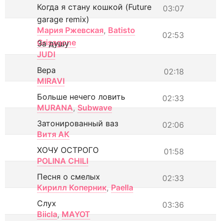
Когда я стану кошкой (Future
03:07
garage remix)
Мария Ржевская
,
Batisto
02:53
Grisagone
За душу
JUDI
Вера
02:18
MIRAVI
Больше нечего ловить
02:33
MURANA
,
Subwave
Затонированный ваз
02:06
Витя АК
ХОЧУ ОСТРОГО
01:58
POLINA CHILI
Песня о смелых
02:33
Кирилл Коперник
,
Paella
Слух
03:36
Biicla
,
MAYOT