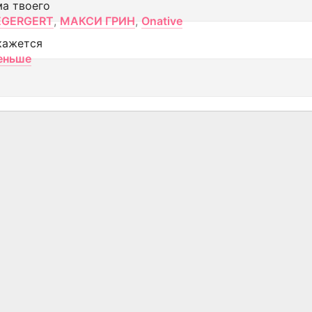
ма твоего
EGERGERT
,
МАКСИ ГРИН
,
Onative
кажется
еньше