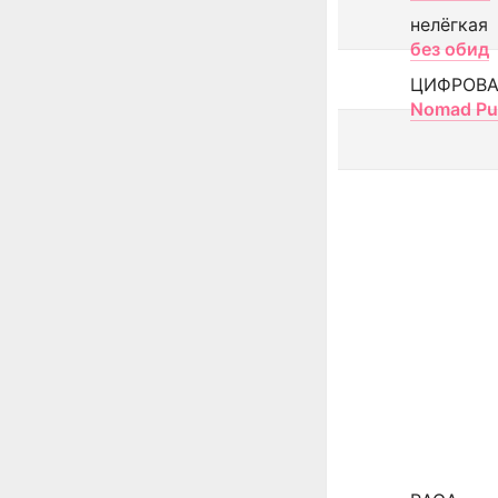
нелёгкая
без обид
ЦИФРОВА
Nomad Pu