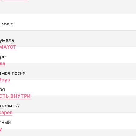
 мясо
умала
MAYOT
оре
ва
имая песня
 Boys
ая
ТЬ ВНУТРИ
 любить?
сарев
тный
y