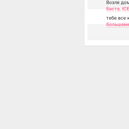
Возле до
Баста
,
IC
тебе все 
большем