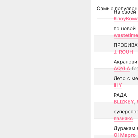
Самые популярн
На своей
КлоуКом
по новой
wastetime
ПРОБИВА
J. ROUH
Акрапови
AQYLA
fe
Лето с м
IHY
РАДА
BLIZKEY
,
суперспо
пазнякс
Дуракам 
О! Марго