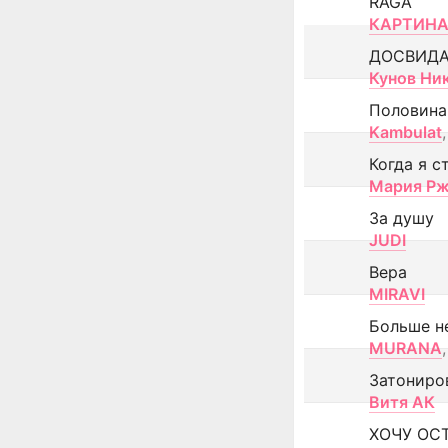
RAGA
КАРТИНА
ДОСВИД
Кунов Ни
Половина
Kambulat
,
Когда я с
Мария Рж
За душу
JUDI
Вера
MIRAVI
Больше н
MURANA
,
Затониро
Витя АК
ХОЧУ ОС