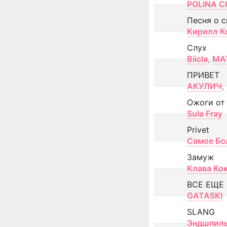
POLINA CH
Песня о 
Кирилл К
Слух
Biicla
,
MA
ПРИВЕТ
АКУЛИЧ
,
Ожоги от
Sula Fray
Privet
Самое Бо
Замуж
Клава Ко
ВСЕ ЕЩЕ
GATASKI
SLANG
Эндшпил