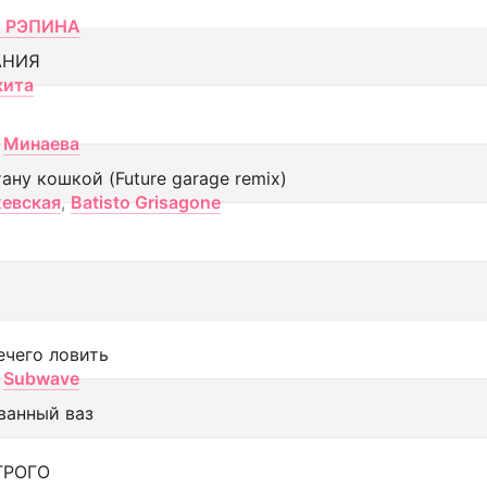
 РЭПИНА
АНИЯ
кита
Минаева
тану кошкой (Future garage remix)
евская
,
Batisto Grisagone
ечего ловить
Subwave
ванный ваз
ТРОГО