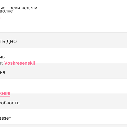
ые треки недели
 волне
а
ТЬ ДНО
чъ
at
Voskresenskii
еня
SHIRI
собность
везёт