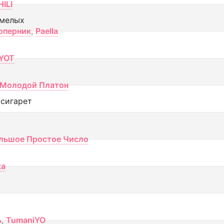
ILI
смелых
оперник
,
Paella
YOT
Молодой Платон
 сигарет
льшое Простое Число
ка
ь
,
TumaniYO