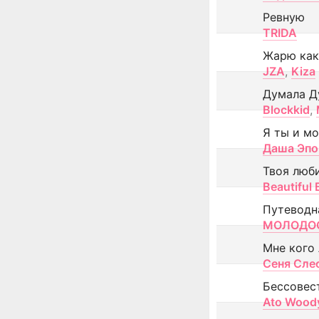
Ревную
TRIDA
Жарю как
JZA
,
Kiza
Думала Д
Blockkid
,
Я ты и м
Даша Эпо
Твоя люб
Beautiful
Путеводн
МОЛОДОС
Мне кого
Сеня Сле
Бессовес
Ato Wood