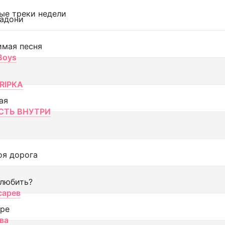
ые треки недели
адони
имая песня
 Boys
RIPKA
ая
ТЬ ВНУТРИ
оя дорога
 любить?
сарев
оре
ва