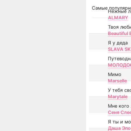
Самые популярн
Нежные л
ALMARY
Твоя люб
Beautiful
Я у деда
SLAVA SK
Путеводн
МОЛОДОС
Мимо
Marselle
У тебя св
Marytale
Мне кого
Сеня Сле
Я ты и м
Даша Эпо