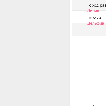
Город ра
Лилая
Яблоки
Дельфин