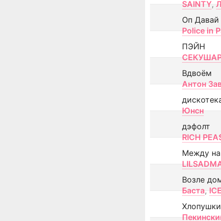
SAINTY
,
Оп Давай
Police in P
ПЭЙН
СЕКУША
Вдвоём
Антон За
дискотек
Юнсн
дэфолт
RICH PEA
Между н
LILSADM
Возле до
Баста
,
IC
Хлопушки
Пекински