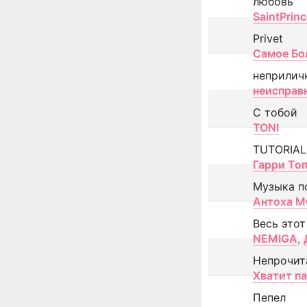
любовь
SaintPrin
Privet
Самое Бо
неприлич
неисправ
С тобой
TONI
TUTORIAL
Гарри То
Музыка п
Антоха 
Весь этот
NEMIGA
,
Непрочит
Хватит п
Пепел