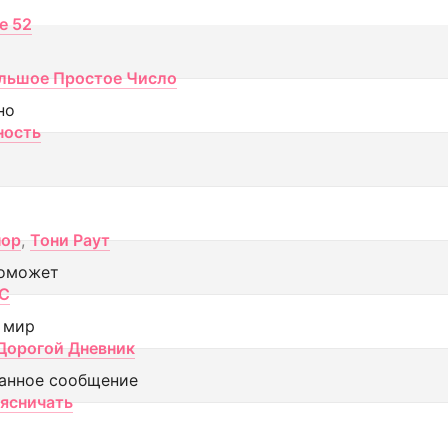
ce 52
льшое Простое Число
но
ность
пор
,
Тони Раут
оможет
МС
 мир
Дорогой Дневник
анное сообщение
аясничать