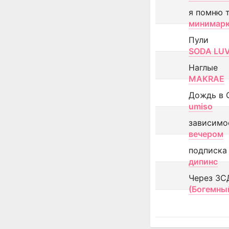
я помню 
минимар
Пули
SODA LU
Наглые
MAKRAE
Дождь в 
umiso
зависимо
вечером
подписка
дипинс
Через ЗС
(Богемны