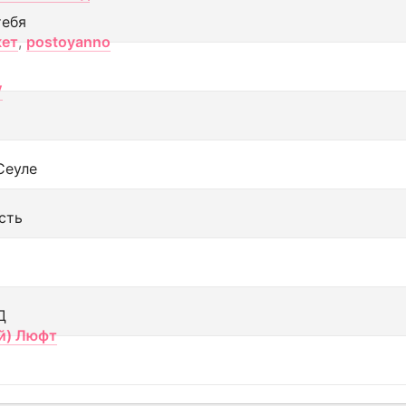
тебя
кет
,
postoyanno
V
Сеуле
сть
Д
й) Люфт