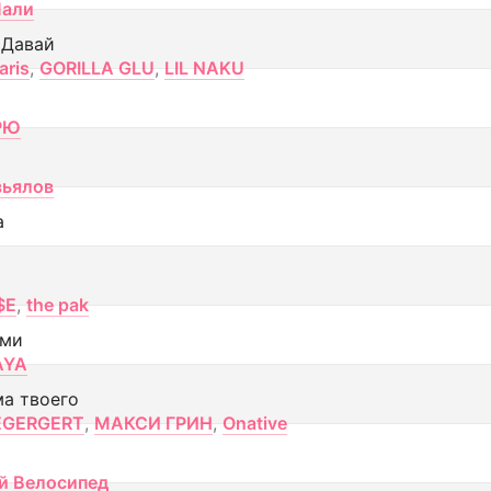
Лали
 Давай
aris
,
GORILLA GLU
,
LIL NAKU
РЮ
вьялов
а
$E
,
the pak
ами
AYA
ма твоего
EGERGERT
,
МАКСИ ГРИН
,
Onative
й Велосипед