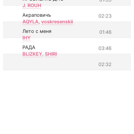
J. ROUH
Акраповичъ
02:23
AQYLA
,
voskresenskii
Лето с меня
01:46
IHY
РАДА
03:46
BLIZKEY
,
SHIRI
02:32