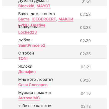
Думала Думала
01:51
Blockkid
,
MAYOT
Возле дома твоего
02:58
Баста
,
ICEGERGERT
,
МАКСИ
ГРИН
,
Onative
Танцуешь
03:38
Locked23
любовь
02:30
SaintPrince 52
С тобой
02:35
TONI
Яблоки
03:21
Дельфин
Мне кого любить?
03:28
Сеня Слесарев
Музыка поможет
04:16
Антоха МС
тебе все кажется
02:13