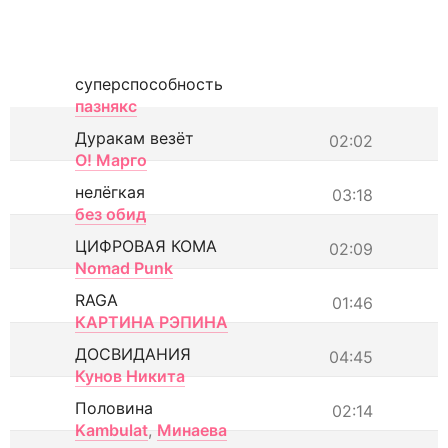
суперспособность
пазнякс
Дуракам везёт
02:02
О! Марго
нелёгкая
03:18
без обид
ЦИФРОВАЯ КОМА
02:09
Nomad Punk
RAGA
01:46
КАРТИНА РЭПИНА
ДОСВИДАНИЯ
04:45
Кунов Никита
Половина
02:14
Kambulat
,
Минаева