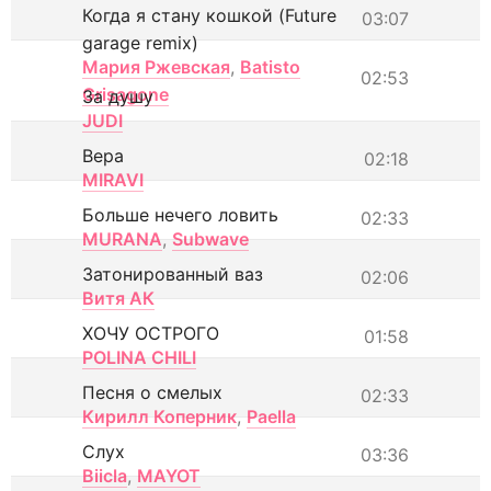
Когда я стану кошкой (Future
03:07
garage remix)
Мария Ржевская
,
Batisto
02:53
Grisagone
За душу
JUDI
Вера
02:18
MIRAVI
Больше нечего ловить
02:33
MURANA
,
Subwave
Затонированный ваз
02:06
Витя АК
ХОЧУ ОСТРОГО
01:58
POLINA CHILI
Песня о смелых
02:33
Кирилл Коперник
,
Paella
Слух
03:36
Biicla
,
MAYOT