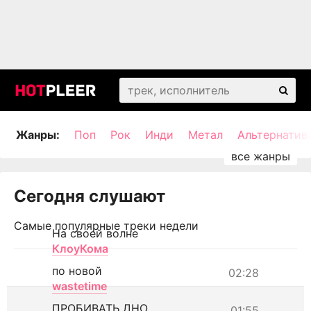
Жанры:
Поп
Рок
Инди
Метал
Альтернатив
Сегодня слушают
Самые популярные треки недели
На своей волне
КлоуКома
по новой
02:28
wastetime
ПРОБИВАТЬ ДНО
01:55