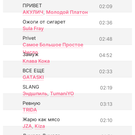
ПРИВЕТ
02:09
АКУЛИЧ
,
Молодой Платон
Ожоги от сигарет
02:36
Sula Fray
Privet
02:48
Самое Большое Простое
Число
Замуж
04:52
Клава Кока
ВСЕ ЕЩЕ
02:33
GATASKI
SLANG
02:19
Эндшпиль
,
TumaniYO
Ревную
03:13
TRIDA
Жарю как мясо
02:10
JZA
,
Kiza