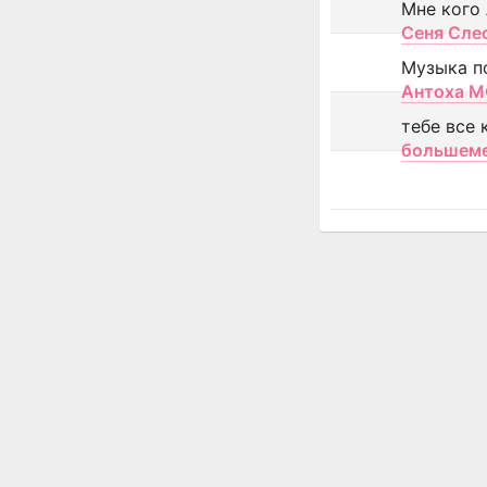
Мне кого
Сеня Сле
Музыка п
Антоха 
тебе все 
большем