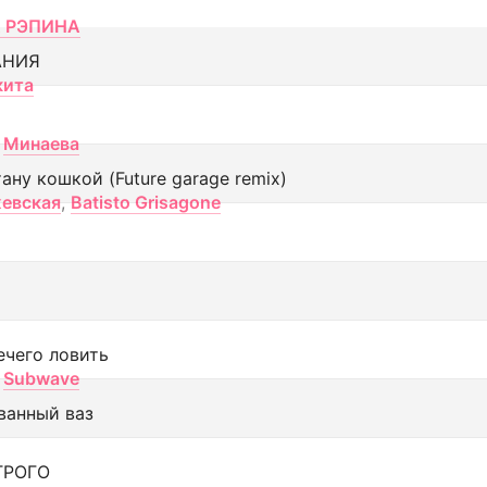
 РЭПИНА
АНИЯ
кита
Минаева
тану кошкой (Future garage remix)
евская
,
Batisto Grisagone
ечего ловить
Subwave
ванный ваз
ТРОГО