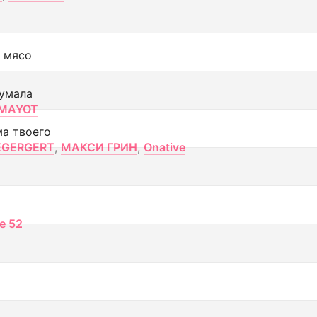
 мясо
умала
MAYOT
ма твоего
EGERGERT
,
МАКСИ ГРИН
,
Onative
ce 52