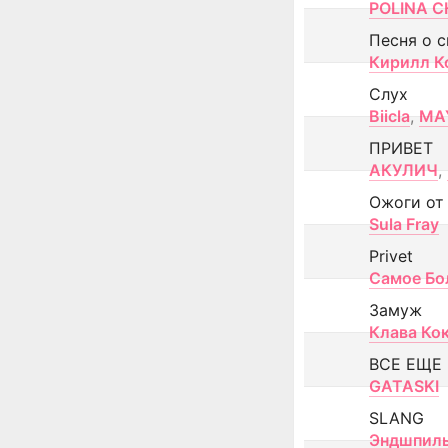
POLINA CH
Песня о 
Кирилл К
Слух
Biicla
,
MA
ПРИВЕТ
АКУЛИЧ
,
Ожоги от
Sula Fray
Privet
Самое Бо
Замуж
Клава Ко
ВСЕ ЕЩЕ
GATASKI
SLANG
Эндшпил