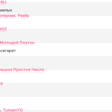
ILI
смелых
оперник
,
Paella
YOT
Молодой Платон
 сигарет
льшое Простое Число
ка
ь
,
TumaniYO