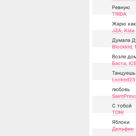
Ревную
TRIDA
Жарю как
JZA
,
Kiza
Думала Д
Blockkid
,
Возле до
Баста
,
IC
Танцуешь
Locked23
любовь
SaintPrin
С тобой
TONI
Яблоки
Дельфин