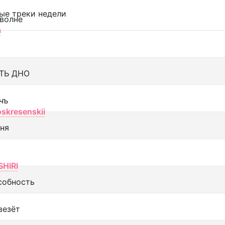
ые треки недели
 волне
а
ТЬ ДНО
чъ
oskresenskii
еня
SHIRI
собность
везёт