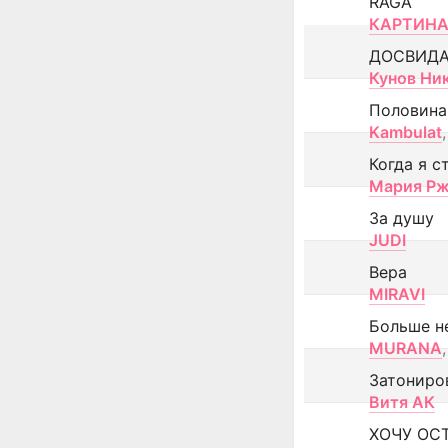
RAGA
КАРТИНА
ДОСВИД
Кунов Ни
Половина
Kambulat
,
Когда я с
Мария Рж
За душу
JUDI
Вера
MIRAVI
Больше н
MURANA
,
Затониро
Витя АК
ХОЧУ ОС