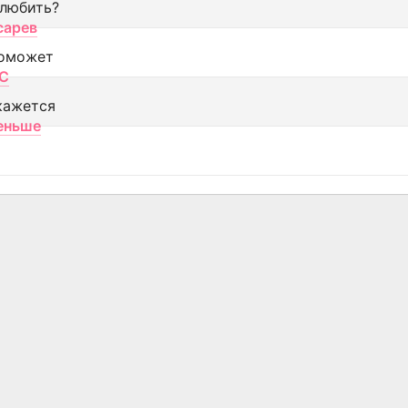
 любить?
сарев
оможет
МС
кажется
еньше