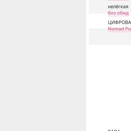
нелёгкая
без обид
ЦИФРОВА
Nomad Pu