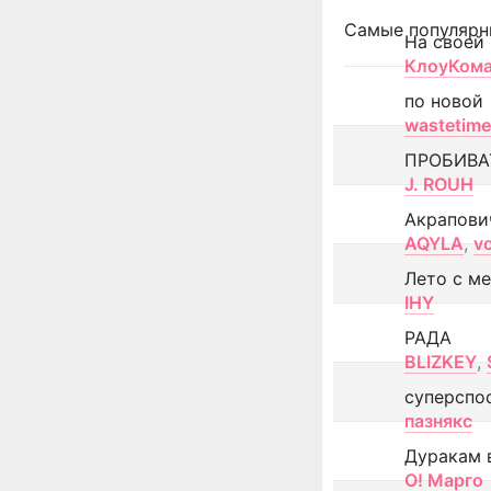
Самые популярн
На своей
КлоуКом
по новой
wastetime
ПРОБИВА
J. ROUH
Акрапови
AQYLA
,
v
Лето с м
IHY
РАДА
BLIZKEY
,
суперспо
пазнякс
Дуракам 
О! Марго