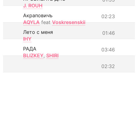
J. ROUH
Акраповичъ
02:23
AQYLA
feat
Voskresenskii
Лето с меня
01:46
IHY
РАДА
03:46
BLIZKEY
,
SHIRI
02:32