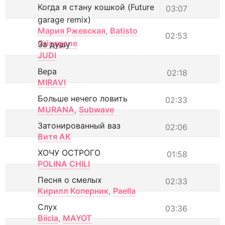
Когда я стану кошкой (Future
03:07
garage remix)
Мария Ржевская
,
Batisto
02:53
Grisagone
За душу
JUDI
Вера
02:18
MIRAVI
Больше нечего ловить
02:33
MURANA
,
Subwave
Затонированный ваз
02:06
Витя АК
ХОЧУ ОСТРОГО
01:58
POLINA CHILI
Песня о смелых
02:33
Кирилл Коперник
,
Paella
Слух
03:36
Biicla
,
MAYOT