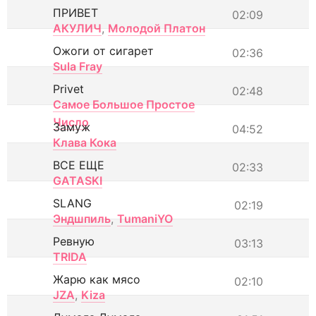
ПРИВЕТ
02:09
АКУЛИЧ
,
Молодой Платон
Ожоги от сигарет
02:36
Sula Fray
Privet
02:48
Самое Большое Простое
Число
Замуж
04:52
Клава Кока
ВСЕ ЕЩЕ
02:33
GATASKI
SLANG
02:19
Эндшпиль
,
TumaniYO
Ревную
03:13
TRIDA
Жарю как мясо
02:10
JZA
,
Kiza