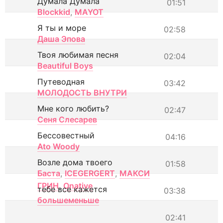
Думала Думала
01:51
Blockkid
,
MAYOT
Я ты и море
02:58
Даша Эпова
Твоя любимая песня
02:04
Beautiful Boys
Путеводная
03:42
МОЛОДОСТЬ ВНУТРИ
Мне кого любить?
02:47
Сеня Слесарев
Бессовестный
04:16
Ato Woody
Возле дома твоего
01:58
Баста
,
ICEGERGERT
,
МАКСИ
ГРИН
,
Onative
тебе все кажется
03:38
большеменьше
02:41