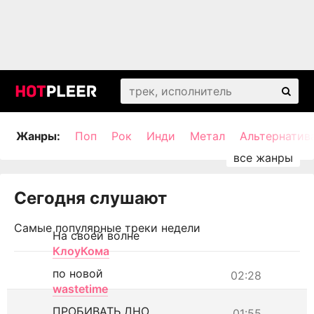
Жанры:
Поп
Рок
Инди
Метал
Альтернатив
Сегодня слушают
Самые популярные треки недели
На своей волне
КлоуКома
по новой
02:28
wastetime
ПРОБИВАТЬ ДНО
01:55