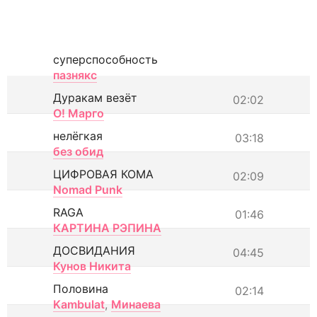
суперспособность
пазнякс
Дуракам везёт
02:02
О! Марго
нелёгкая
03:18
без обид
ЦИФРОВАЯ КОМА
02:09
Nomad Punk
RAGA
01:46
КАРТИНА РЭПИНА
ДОСВИДАНИЯ
04:45
Кунов Никита
Половина
02:14
Kambulat
,
Минаева