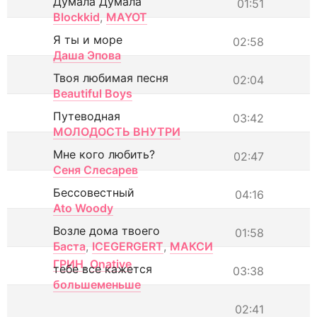
Думала Думала
01:51
Blockkid
,
MAYOT
Я ты и море
02:58
Даша Эпова
Твоя любимая песня
02:04
Beautiful Boys
Путеводная
03:42
МОЛОДОСТЬ ВНУТРИ
Мне кого любить?
02:47
Сеня Слесарев
Бессовестный
04:16
Ato Woody
Возле дома твоего
01:58
Баста
,
ICEGERGERT
,
МАКСИ
ГРИН
,
Onative
тебе все кажется
03:38
большеменьше
02:41