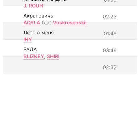
J. ROUH
Акраповичъ
02:23
AQYLA
feat
Voskresenskii
Лето с меня
01:46
IHY
РАДА
03:46
BLIZKEY
,
SHIRI
02:32