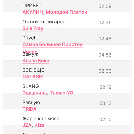
ПРИВЕТ
02:09
АКУЛИЧ
,
Молодой Платон
Ожоги от сигарет
02:36
Sula Fray
Privet
02:48
Самое Большое Простое
Число
Замуж
04:52
Клава Кока
ВСЕ ЕЩЕ
02:33
GATASKI
SLANG
02:19
Эндшпиль
,
TumaniYO
Ревную
03:13
TRIDA
Жарю как мясо
02:10
JZA
,
Kiza