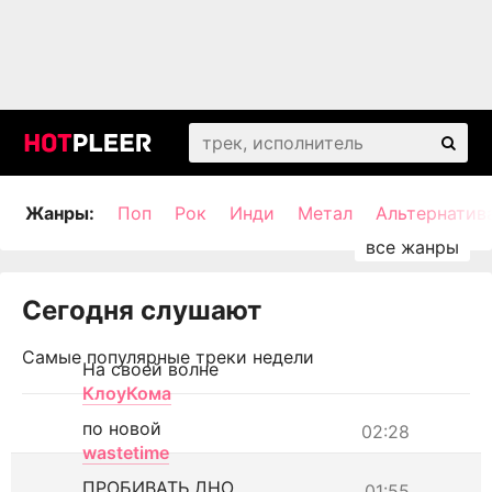
Жанры:
Поп
Рок
Инди
Метал
Альтернатив
Сегодня слушают
Самые популярные треки недели
На своей волне
КлоуКома
по новой
02:28
wastetime
ПРОБИВАТЬ ДНО
01:55