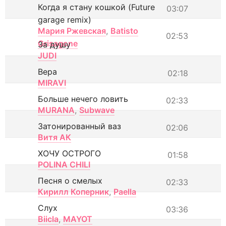
Когда я стану кошкой (Future
03:07
garage remix)
Мария Ржевская
,
Batisto
02:53
Grisagone
За душу
JUDI
Вера
02:18
MIRAVI
Больше нечего ловить
02:33
MURANA
,
Subwave
Затонированный ваз
02:06
Витя АК
ХОЧУ ОСТРОГО
01:58
POLINA CHILI
Песня о смелых
02:33
Кирилл Коперник
,
Paella
Слух
03:36
Biicla
,
MAYOT