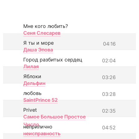
Мне кого любить?
Сеня Слесарев
Я ты и море
04:16
Даша Эпова
Город разбитых сердец
02:04
Лилая
Яблоки
03:26
Дельфин
любовь
03:28
SaintPrince 52
Privet
02:35
Самое Большое Простое
Число
неприлично
04:52
неисправность