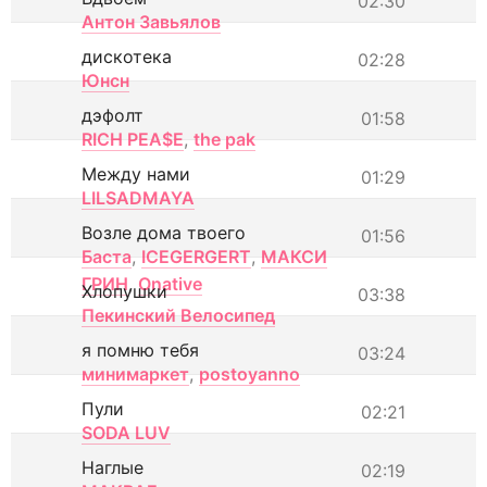
02:30
Антон Завьялов
дискотека
02:28
Юнсн
дэфолт
01:58
RICH PEA$E
,
the pak
Между нами
01:29
LILSADMAYA
Возле дома твоего
01:56
Баста
,
ICEGERGERT
,
МАКСИ
ГРИН
,
Onative
Хлопушки
03:38
Пекинский Велосипед
я помню тебя
03:24
минимаркет
,
postoyanno
Пули
02:21
SODA LUV
Наглые
02:19