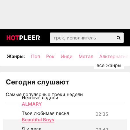
Жанры:
Поп
Рок
Инди
Метал
Альтернатив
Сегодня слушают
Самые популярные треки недели
Нежные ладони
ALMARY
Твоя любимая песня
02:35
Beautiful Boys
Я у деда
03:42