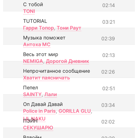
С тобой
02:14
TONI
TUTORIAL
03:21
Гарри Топор
,
Тони Раут
Музыка поможет
02:39
Антоха МС
Весь этот мир
02:13
NEMIGA
,
Дорогой Дневник
Непрочитанное сообщение
02:26
Хватит паясничать
Пепел
02:51
SAINTY
,
Лали
Оп Давай Давай
03:34
Police in Paris
,
GORILLA GLU
,
LIL NAKU
ПЭЙН
02:02
СЕКУШАРЮ
Вдвоём