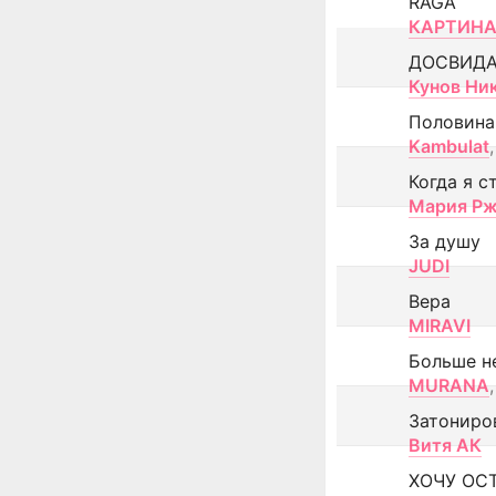
RAGA
КАРТИНА
ДОСВИД
Кунов Ни
Половина
Kambulat
,
Когда я с
Мария Рж
За душу
JUDI
Вера
MIRAVI
Больше н
MURANA
,
Затониро
Витя АК
ХОЧУ ОС