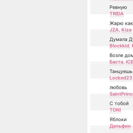
Ревную
TRIDA
Жарю как
JZA
,
Kiza
Думала Д
Blockkid
,
Возле до
Баста
,
IC
Танцуешь
Locked23
любовь
SaintPrin
С тобой
TONI
Яблоки
Дельфин