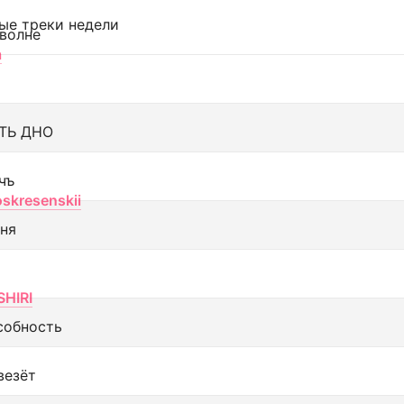
ые треки недели
 волне
а
ТЬ ДНО
чъ
oskresenskii
еня
SHIRI
собность
везёт