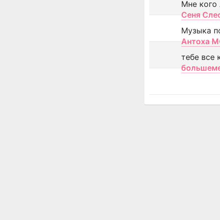
Мне кого
Сеня Сле
Музыка п
Антоха 
тебе все 
большем