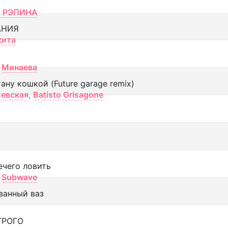
 РЭПИНА
АНИЯ
кита
Минаева
тану кошкой (Future garage remix)
евская
,
Batisto Grisagone
ечего ловить
Subwave
ванный ваз
ТРОГО