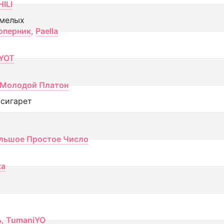
ILI
смелых
оперник
,
Paella
YOT
Молодой Платон
 сигарет
льшое Простое Число
ка
ь
,
TumaniYO