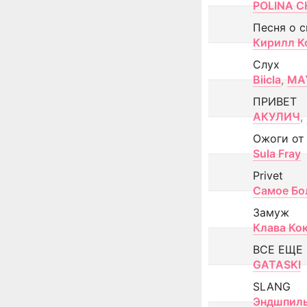
POLINA CH
Песня о 
Кирилл К
Слух
Biicla
,
MA
ПРИВЕТ
АКУЛИЧ
,
Ожоги от
Sula Fray
Privet
Самое Бо
Замуж
Клава Ко
ВСЕ ЕЩЕ
GATASKI
SLANG
Эндшпил