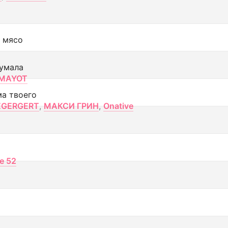
 мясо
умала
MAYOT
ма твоего
EGERGERT
,
МАКСИ ГРИН
,
Onative
ce 52