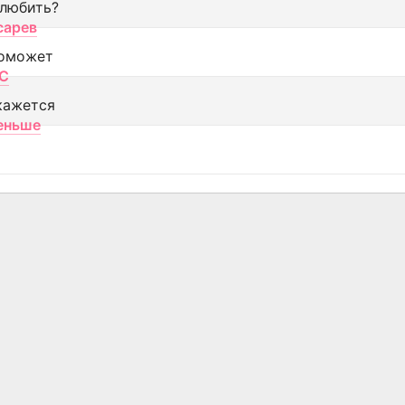
 любить?
сарев
оможет
МС
кажется
еньше