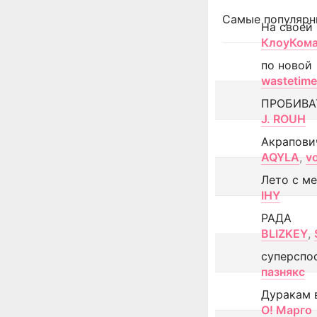
Самые популярн
На своей
КлоуКом
по новой
wastetime
ПРОБИВА
J. ROUH
Акрапови
AQYLA
,
v
Лето с м
IHY
РАДА
BLIZKEY
,
суперспо
пазнякс
Дуракам 
О! Марго