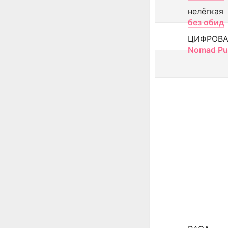
нелёгкая
без обид
ЦИФРОВА
Nomad Pu