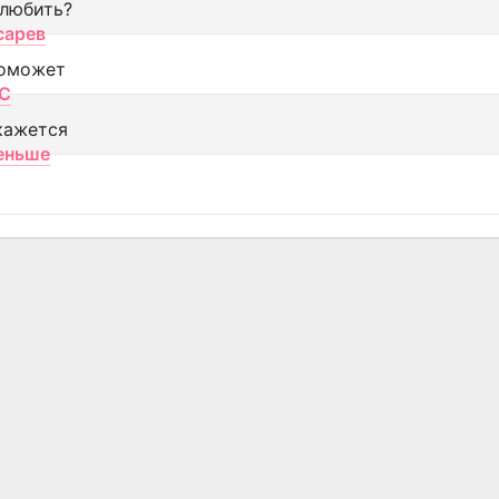
 любить?
сарев
оможет
МС
кажется
еньше