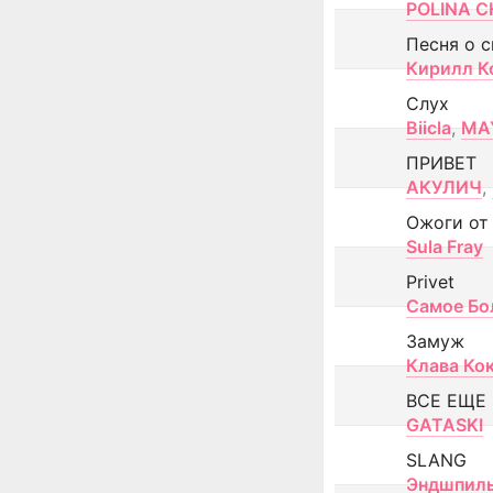
POLINA CH
Песня о 
Кирилл К
Слух
Biicla
,
MA
ПРИВЕТ
АКУЛИЧ
,
Ожоги от
Sula Fray
Privet
Самое Бо
Замуж
Клава Ко
ВСЕ ЕЩЕ
GATASKI
SLANG
Эндшпил