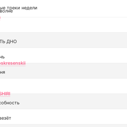
ые треки недели
 волне
а
ТЬ ДНО
чъ
oskresenskii
еня
SHIRI
собность
везёт