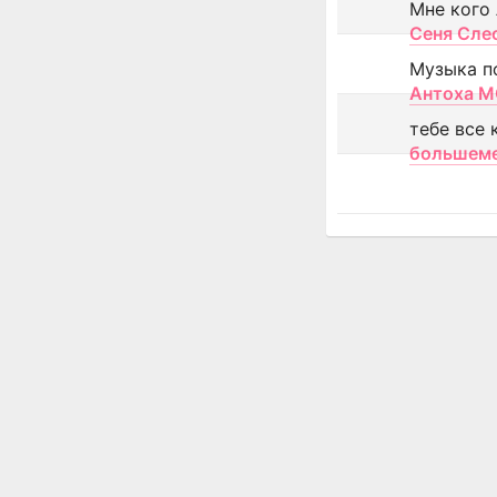
Мне кого
Сеня Сле
Музыка п
Антоха 
тебе все 
большем