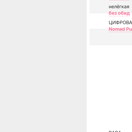
нелёгкая
без обид
ЦИФРОВА
Nomad Pu