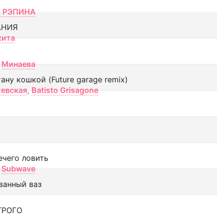
 РЭПИНА
АНИЯ
кита
Минаева
тану кошкой (Future garage remix)
евская
,
Batisto Grisagone
ечего ловить
Subwave
ванный ваз
ТРОГО