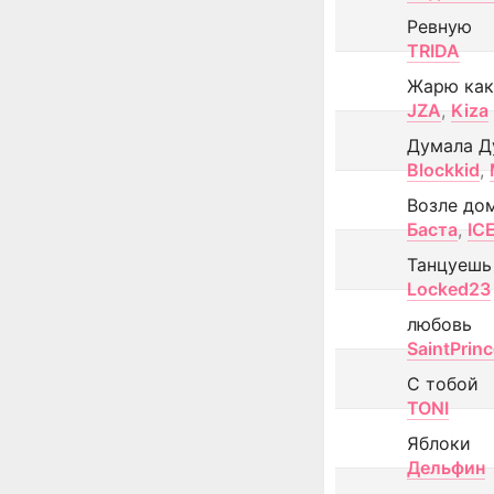
Ревную
TRIDA
Жарю как
JZA
,
Kiza
Думала Д
Blockkid
,
Возле до
Баста
,
IC
Танцуешь
Locked23
любовь
SaintPrin
С тобой
TONI
Яблоки
Дельфин