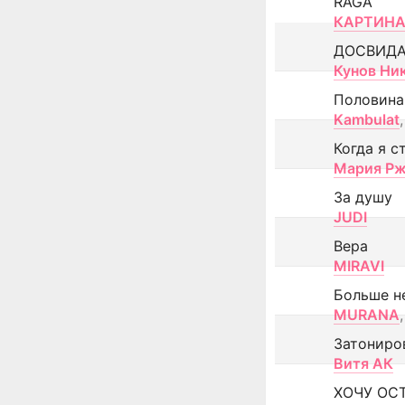
RAGA
КАРТИНА
ДОСВИД
Кунов Ни
Половина
Kambulat
,
Когда я с
Мария Рж
За душу
JUDI
Вера
MIRAVI
Больше н
MURANA
,
Затониро
Витя АК
ХОЧУ ОС