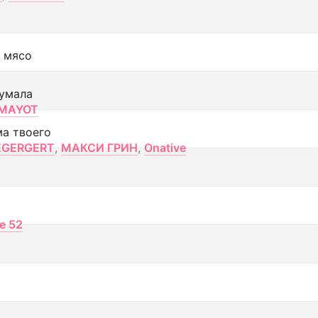
 мясо
умала
MAYOT
ма твоего
EGERGERT
,
МАКСИ ГРИН
,
Onative
ce 52