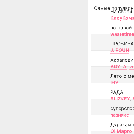
Самые популярн
На своей
КлоуКом
по новой
wastetime
ПРОБИВА
J. ROUH
Акрапови
AQYLA
,
v
Лето с м
IHY
РАДА
BLIZKEY
,
суперспо
пазнякс
Дуракам 
О! Марго