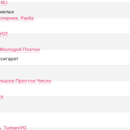
ILI
смелых
оперник
,
Paella
YOT
Молодой Платон
 сигарет
льшое Простое Число
ка
ь
,
TumaniYO