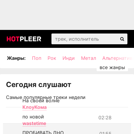
Жанры:
Поп
Рок
Инди
Метал
Альтернатив
Сегодня слушают
Самые популярные треки недели
На своей волне
КлоуКома
по новой
02:28
wastetime
ПРОБИВАТЬ ДНО
01:55