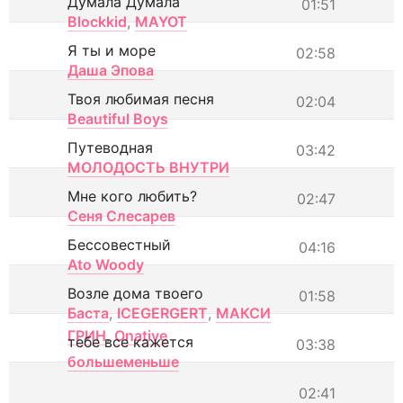
Думала Думала
01:51
Blockkid
,
MAYOT
Я ты и море
02:58
Даша Эпова
Твоя любимая песня
02:04
Beautiful Boys
Путеводная
03:42
МОЛОДОСТЬ ВНУТРИ
Мне кого любить?
02:47
Сеня Слесарев
Бессовестный
04:16
Ato Woody
Возле дома твоего
01:58
Баста
,
ICEGERGERT
,
МАКСИ
ГРИН
,
Onative
тебе все кажется
03:38
большеменьше
02:41