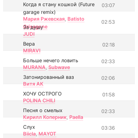
Когда я стану кошкой (Future
03:07
garage remix)
Мария Ржевская
,
Batisto
02:53
Grisagone
За душу
JUDI
Вера
02:18
MIRAVI
Больше нечего ловить
02:33
MURANA
,
Subwave
Затонированный ваз
02:06
Витя АК
ХОЧУ ОСТРОГО
01:58
POLINA CHILI
Песня о смелых
02:33
Кирилл Коперник
,
Paella
Слух
03:36
Biicla
,
MAYOT