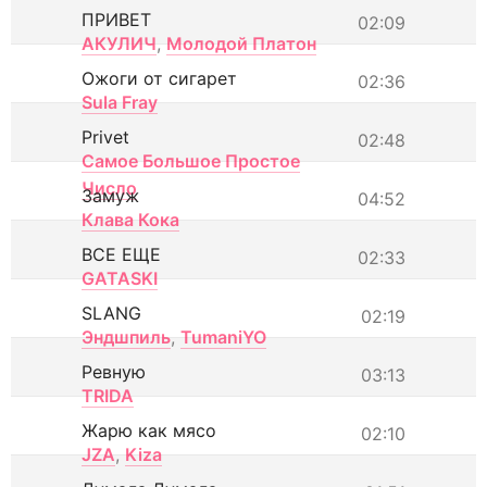
ПРИВЕТ
02:09
АКУЛИЧ
,
Молодой Платон
Ожоги от сигарет
02:36
Sula Fray
Privet
02:48
Самое Большое Простое
Число
Замуж
04:52
Клава Кока
ВСЕ ЕЩЕ
02:33
GATASKI
SLANG
02:19
Эндшпиль
,
TumaniYO
Ревную
03:13
TRIDA
Жарю как мясо
02:10
JZA
,
Kiza