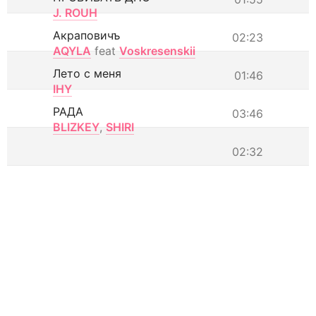
J. ROUH
Акраповичъ
02:23
AQYLA
feat
Voskresenskii
Лето с меня
01:46
IHY
РАДА
03:46
BLIZKEY
,
SHIRI
02:32