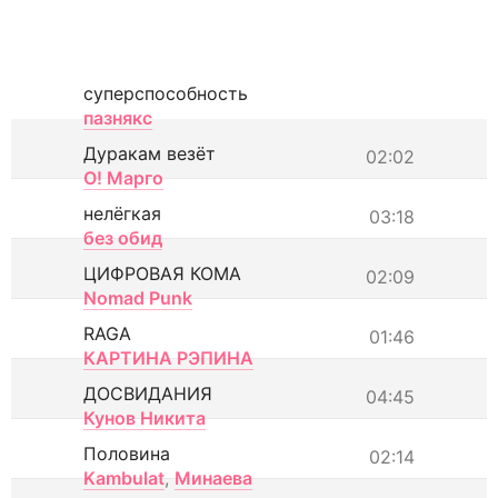
суперспособность
пазнякс
Дуракам везёт
02:02
О! Марго
нелёгкая
03:18
без обид
ЦИФРОВАЯ КОМА
02:09
Nomad Punk
RAGA
01:46
КАРТИНА РЭПИНА
ДОСВИДАНИЯ
04:45
Кунов Никита
Половина
02:14
Kambulat
,
Минаева