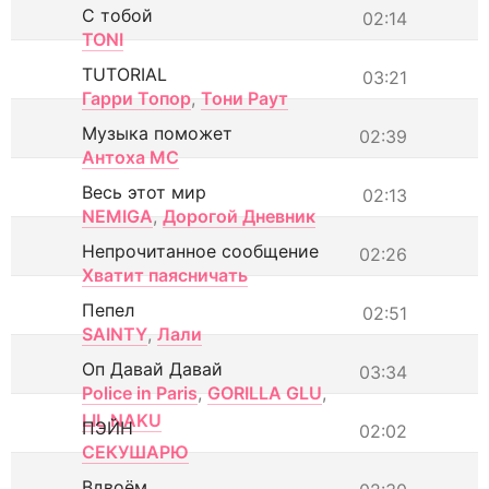
С тобой
02:14
TONI
TUTORIAL
03:21
Гарри Топор
,
Тони Раут
Музыка поможет
02:39
Антоха МС
Весь этот мир
02:13
NEMIGA
,
Дорогой Дневник
Непрочитанное сообщение
02:26
Хватит паясничать
Пепел
02:51
SAINTY
,
Лали
Оп Давай Давай
03:34
Police in Paris
,
GORILLA GLU
,
LIL NAKU
ПЭЙН
02:02
СЕКУШАРЮ
Вдвоём