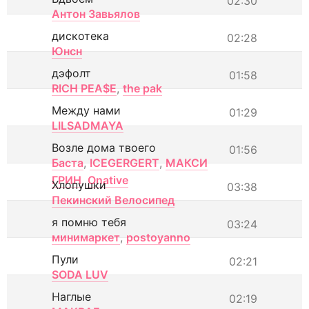
02:30
Антон Завьялов
дискотека
02:28
Юнсн
дэфолт
01:58
RICH PEA$E
,
the pak
Между нами
01:29
LILSADMAYA
Возле дома твоего
01:56
Баста
,
ICEGERGERT
,
МАКСИ
ГРИН
,
Onative
Хлопушки
03:38
Пекинский Велосипед
я помню тебя
03:24
минимаркет
,
postoyanno
Пули
02:21
SODA LUV
Наглые
02:19