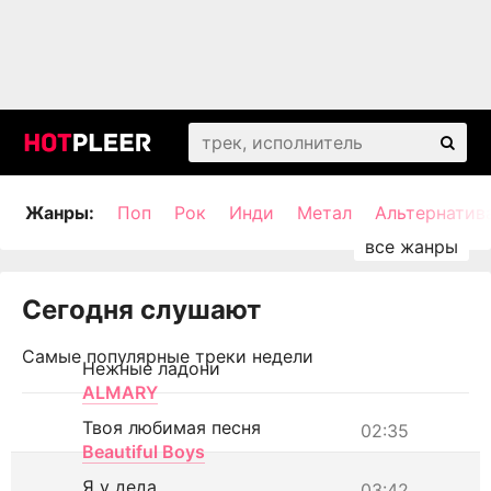
Жанры:
Поп
Рок
Инди
Метал
Альтернатив
Сегодня слушают
Самые популярные треки недели
Нежные ладони
ALMARY
Твоя любимая песня
02:35
Beautiful Boys
Я у деда
03:42