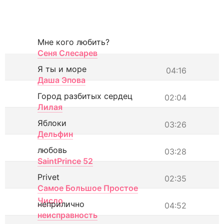
Мне кого любить?
Сеня Слесарев
Я ты и море
04:16
Даша Эпова
Город разбитых сердец
02:04
Лилая
Яблоки
03:26
Дельфин
любовь
03:28
SaintPrince 52
Privet
02:35
Самое Большое Простое
Число
неприлично
04:52
неисправность