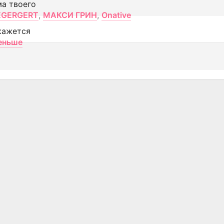
ма твоего
EGERGERT
,
МАКСИ ГРИН
,
Onative
кажется
еньше