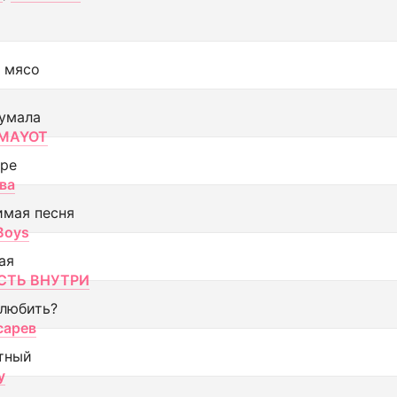
 мясо
умала
MAYOT
оре
ва
имая песня
 Boys
ая
ТЬ ВНУТРИ
 любить?
сарев
тный
y