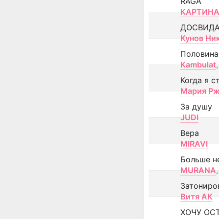
RAGA
КАРТИНА
ДОСВИД
Кунов Ни
Половина
Kambulat
,
Когда я с
Мария Рж
За душу
JUDI
Вера
MIRAVI
Больше н
MURANA
,
Затониро
Витя АК
ХОЧУ ОС