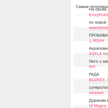
Самые популярн
На своей
КлоуКом
по новой
wastetime
ПРОБИВА
J. ROUH
Акрапови
AQYLA
fe
Лето с м
IHY
РАДА
BLIZKEY
,
суперспо
пазнякс
Дуракам 
О! Марго