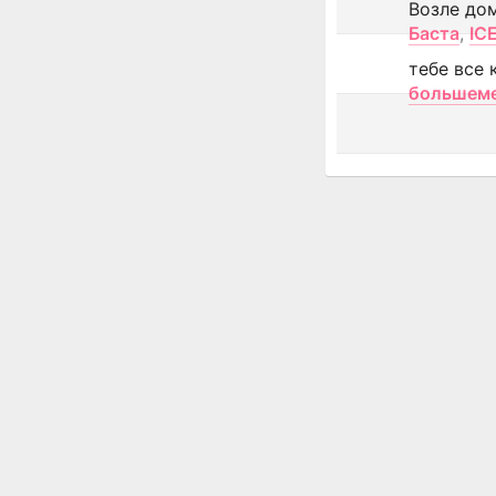
Возле до
Баста
,
IC
тебе все 
большем