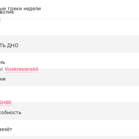
ые треки недели
 волне
а
ТЬ ДНО
чъ
at
Voskresenskii
еня
SHIRI
собность
везёт