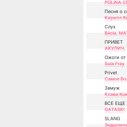
POLINA CH
Песня о 
Кирилл К
Слух
Biicla
,
MA
ПРИВЕТ
АКУЛИЧ
,
Ожоги от
Sula Fray
Privet
Самое Бо
Замуж
Клава Ко
ВСЕ ЕЩЕ
GATASKI
SLANG
Эндшпил