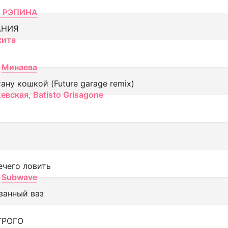
 РЭПИНА
АНИЯ
кита
Минаева
тану кошкой (Future garage remix)
евская
,
Batisto Grisagone
ечего ловить
Subwave
ванный ваз
ТРОГО