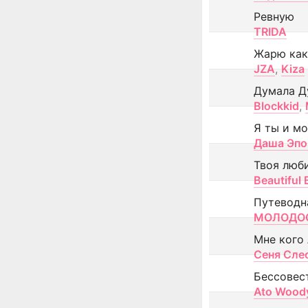
Ревную
TRIDA
Жарю как
JZA
,
Kiza
Думала Д
Blockkid
,
Я ты и м
Даша Эпо
Твоя люб
Beautiful
Путеводн
МОЛОДОС
Мне кого
Сеня Сле
Бессовес
Ato Wood