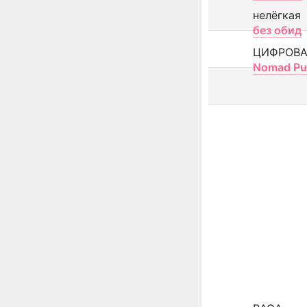
нелёгкая
без обид
ЦИФРОВА
Nomad Pu