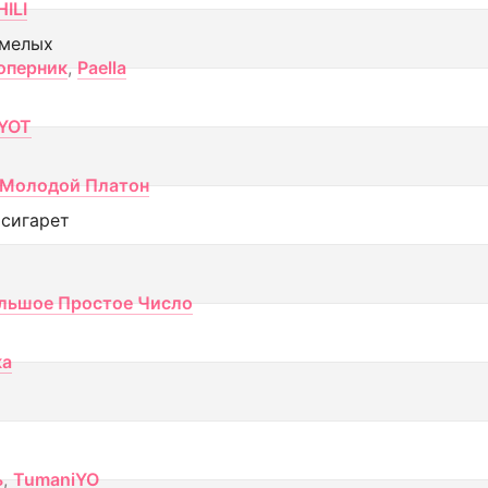
ILI
смелых
оперник
,
Paella
YOT
Молодой Платон
 сигарет
льшое Простое Число
ка
ь
,
TumaniYO