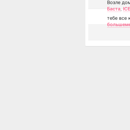
Возле до
Баста
,
IC
тебе все 
большем