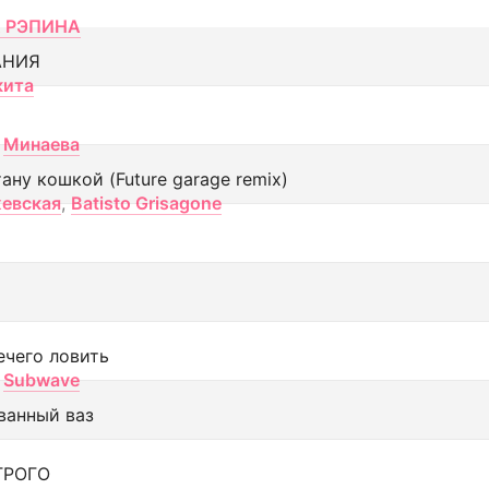
 РЭПИНА
АНИЯ
кита
Минаева
тану кошкой (Future garage remix)
евская
,
Batisto Grisagone
ечего ловить
Subwave
ванный ваз
ТРОГО