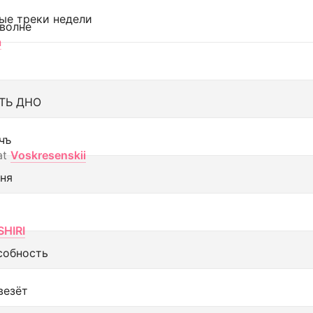
ые треки недели
 волне
а
ТЬ ДНО
чъ
at
Voskresenskii
еня
SHIRI
собность
везёт