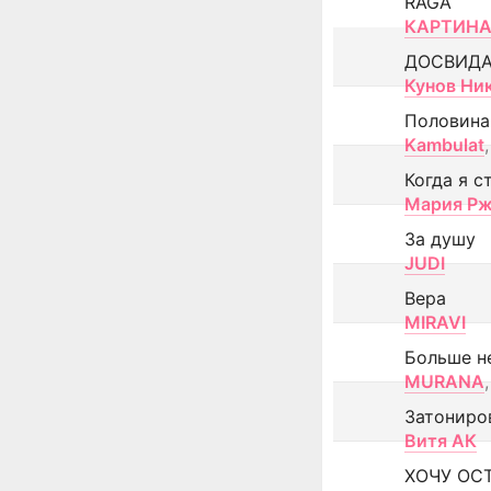
RAGA
КАРТИНА
ДОСВИД
Кунов Ни
Половина
Kambulat
,
Когда я с
Мария Рж
За душу
JUDI
Вера
MIRAVI
Больше н
MURANA
,
Затониро
Витя АК
ХОЧУ ОС