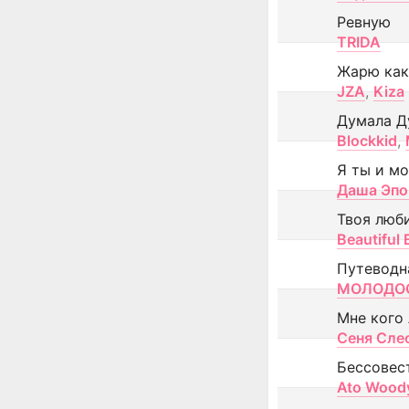
Ревную
TRIDA
Жарю как
JZA
,
Kiza
Думала Д
Blockkid
,
Я ты и м
Даша Эпо
Твоя люб
Beautiful
Путеводн
МОЛОДОС
Мне кого
Сеня Сле
Бессовес
Ato Wood