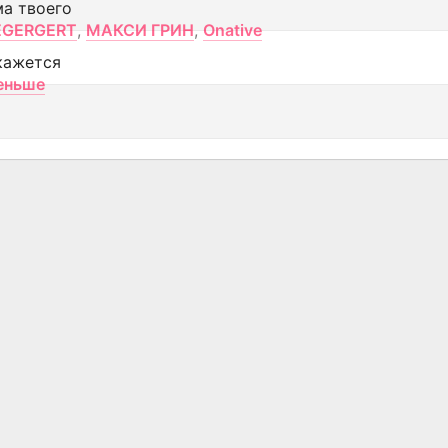
ма твоего
EGERGERT
,
МАКСИ ГРИН
,
Onative
кажется
еньше