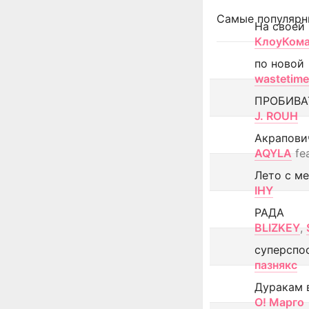
Самые популярн
На своей
КлоуКом
по новой
wastetime
ПРОБИВА
J. ROUH
Акрапови
AQYLA
fe
Лето с м
IHY
РАДА
BLIZKEY
,
суперспо
пазнякс
Дуракам 
О! Марго