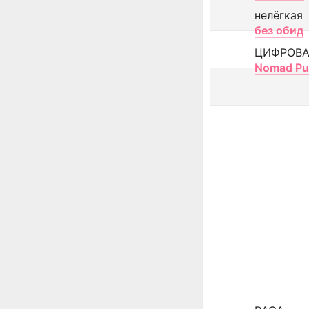
нелёгкая
без обид
ЦИФРОВА
Nomad Pu