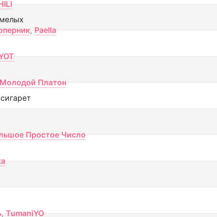
ILI
смелых
оперник
,
Paella
YOT
Молодой Платон
 сигарет
льшое Простое Число
ка
ь
,
TumaniYO