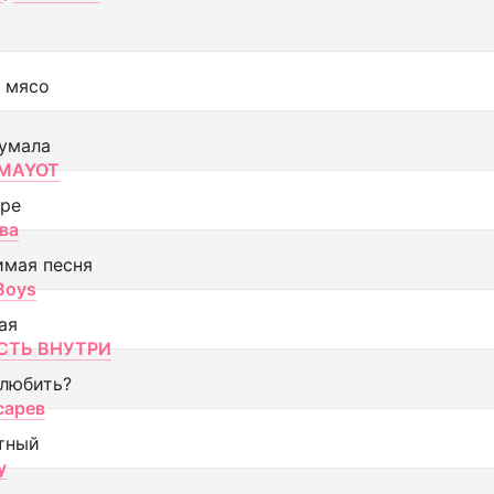
 мясо
умала
MAYOT
оре
ва
имая песня
 Boys
ая
ТЬ ВНУТРИ
 любить?
сарев
тный
y