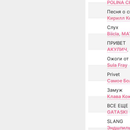
POLINA CH
Песня о 
Кирилл К
Слух
Biicla
,
MA
ПРИВЕТ
АКУЛИЧ
,
Ожоги от
Sula Fray
Privet
Самое Бо
Замуж
Клава Ко
ВСЕ ЕЩЕ
GATASKI
SLANG
Эндшпил