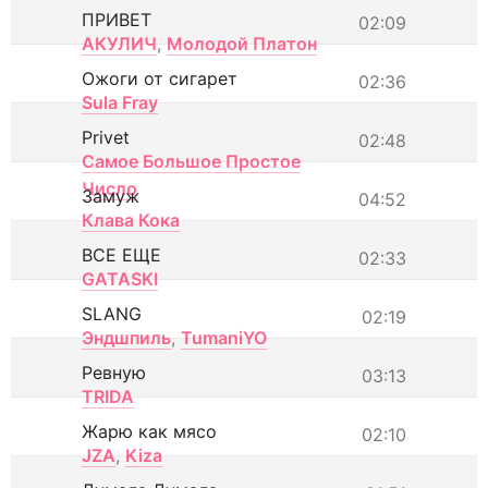
ПРИВЕТ
02:09
АКУЛИЧ
,
Молодой Платон
Ожоги от сигарет
02:36
Sula Fray
Privet
02:48
Самое Большое Простое
Число
Замуж
04:52
Клава Кока
ВСЕ ЕЩЕ
02:33
GATASKI
SLANG
02:19
Эндшпиль
,
TumaniYO
Ревную
03:13
TRIDA
Жарю как мясо
02:10
JZA
,
Kiza