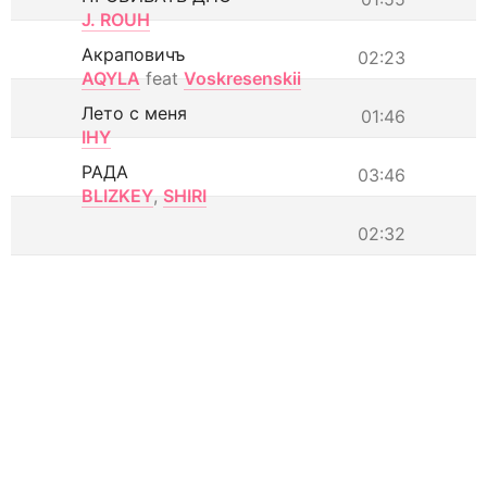
J. ROUH
Акраповичъ
02:23
AQYLA
feat
Voskresenskii
Лето с меня
01:46
IHY
РАДА
03:46
BLIZKEY
,
SHIRI
02:32