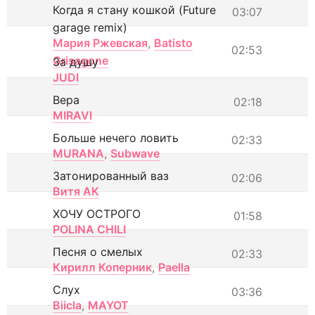
Когда я стану кошкой (Future
03:07
garage remix)
Мария Ржевская
,
Batisto
02:53
Grisagone
За душу
JUDI
Вера
02:18
MIRAVI
Больше нечего ловить
02:33
MURANA
,
Subwave
Затонированный ваз
02:06
Витя АК
ХОЧУ ОСТРОГО
01:58
POLINA CHILI
Песня о смелых
02:33
Кирилл Коперник
,
Paella
Слух
03:36
Biicla
,
MAYOT