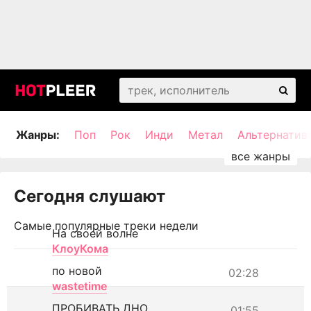
Жанры:
Поп
Рок
Инди
Метал
Альтернатив
Сегодня слушают
Самые популярные треки недели
На своей волне
КлоуКома
по новой
02:28
wastetime
ПРОБИВАТЬ ДНО
01:55