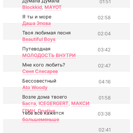
Думала Думала
01:51
Blockkid
,
MAYOT
Я ты и море
02:58
Даша Эпова
Твоя любимая песня
02:04
Beautiful Boys
Путеводная
03:42
МОЛОДОСТЬ ВНУТРИ
Мне кого любить?
02:47
Сеня Слесарев
Бессовестный
04:16
Ato Woody
Возле дома твоего
01:58
Баста
,
ICEGERGERT
,
МАКСИ
ГРИН
,
Onative
тебе все кажется
03:38
большеменьше
02:41