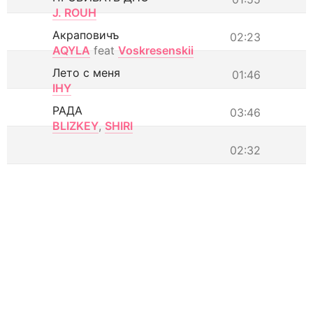
J. ROUH
Акраповичъ
02:23
AQYLA
feat
Voskresenskii
Лето с меня
01:46
IHY
РАДА
03:46
BLIZKEY
,
SHIRI
02:32