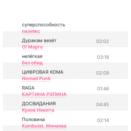
суперспособность
пазнякс
Дуракам везёт
02:02
О! Марго
нелёгкая
03:18
без обид
ЦИФРОВАЯ КОМА
02:09
Nomad Punk
RAGA
01:46
КАРТИНА РЭПИНА
ДОСВИДАНИЯ
04:45
Кунов Никита
Половина
02:14
Kambulat
,
Минаева