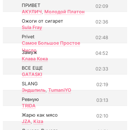
ПРИВЕТ
02:09
АКУЛИЧ
,
Молодой Платон
Ожоги от сигарет
02:36
Sula Fray
Privet
02:48
Самое Большое Простое
Число
Замуж
04:52
Клава Кока
ВСЕ ЕЩЕ
02:33
GATASKI
SLANG
02:19
Эндшпиль
,
TumaniYO
Ревную
03:13
TRIDA
Жарю как мясо
02:10
JZA
,
Kiza