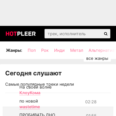
Жанры:
Поп
Рок
Инди
Метал
Альтернатив
Сегодня слушают
Самые популярные треки недели
На своей волне
КлоуКома
по новой
02:28
wastetime
ПРОБИВАТЬ ДНО
01:55