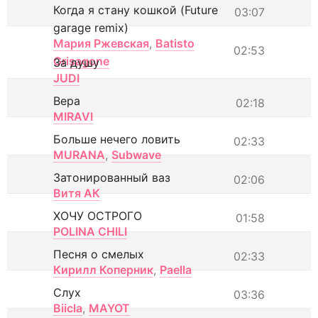
Когда я стану кошкой (Future
03:07
garage remix)
Мария Ржевская
,
Batisto
02:53
Grisagone
За душу
JUDI
Вера
02:18
MIRAVI
Больше нечего ловить
02:33
MURANA
,
Subwave
Затонированный ваз
02:06
Витя АК
ХОЧУ ОСТРОГО
01:58
POLINA CHILI
Песня о смелых
02:33
Кирилл Коперник
,
Paella
Слух
03:36
Biicla
,
MAYOT