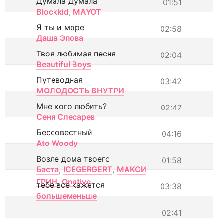
Думала Думала
01:51
Blockkid
,
MAYOT
Я ты и море
02:58
Даша Эпова
Твоя любимая песня
02:04
Beautiful Boys
Путеводная
03:42
МОЛОДОСТЬ ВНУТРИ
Мне кого любить?
02:47
Сеня Слесарев
Бессовестный
04:16
Ato Woody
Возле дома твоего
01:58
Баста
,
ICEGERGERT
,
МАКСИ
ГРИН
,
Onative
тебе все кажется
03:38
большеменьше
02:41