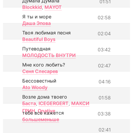
Думала Думала
01:51
Blockkid
,
MAYOT
Я ты и море
02:58
Даша Эпова
Твоя любимая песня
02:04
Beautiful Boys
Путеводная
03:42
МОЛОДОСТЬ ВНУТРИ
Мне кого любить?
02:47
Сеня Слесарев
Бессовестный
04:16
Ato Woody
Возле дома твоего
01:58
Баста
,
ICEGERGERT
,
МАКСИ
ГРИН
,
Onative
тебе все кажется
03:38
большеменьше
02:41