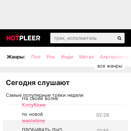
Жанры:
Поп
Рок
Инди
Метал
Альтернатив
Сегодня слушают
Самые популярные треки недели
На своей волне
КлоуКома
по новой
02:28
wastetime
ПРОБИВАТЬ ДНО
01:55