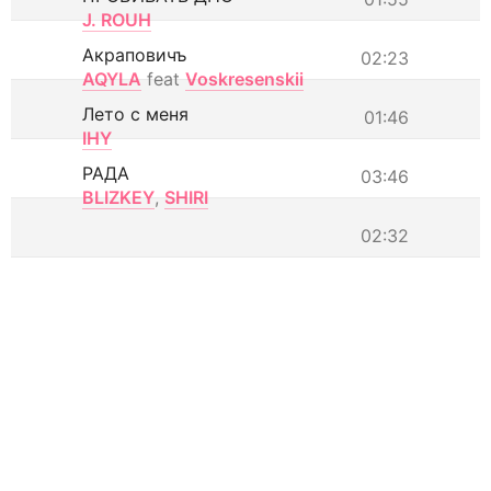
J. ROUH
Акраповичъ
02:23
AQYLA
feat
Voskresenskii
Лето с меня
01:46
IHY
РАДА
03:46
BLIZKEY
,
SHIRI
02:32