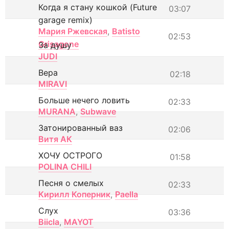
Когда я стану кошкой (Future
03:07
garage remix)
Мария Ржевская
,
Batisto
02:53
Grisagone
За душу
JUDI
Вера
02:18
MIRAVI
Больше нечего ловить
02:33
MURANA
,
Subwave
Затонированный ваз
02:06
Витя АК
ХОЧУ ОСТРОГО
01:58
POLINA CHILI
Песня о смелых
02:33
Кирилл Коперник
,
Paella
Слух
03:36
Biicla
,
MAYOT