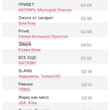
ПРИВЕТ
02:09
АКУЛИЧ
,
Молодой Платон
Ожоги от сигарет
02:36
Sula Fray
Privet
02:48
Самое Большое Простое
Число
Замуж
04:52
Клава Кока
ВСЕ ЕЩЕ
02:33
GATASKI
SLANG
02:19
Эндшпиль
,
TumaniYO
Ревную
03:13
TRIDA
Жарю как мясо
02:10
JZA
,
Kiza