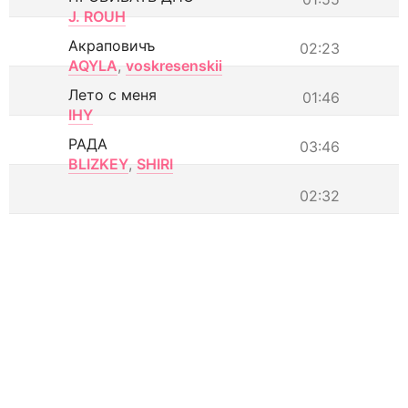
J. ROUH
Акраповичъ
02:23
AQYLA
,
voskresenskii
Лето с меня
01:46
IHY
РАДА
03:46
BLIZKEY
,
SHIRI
02:32