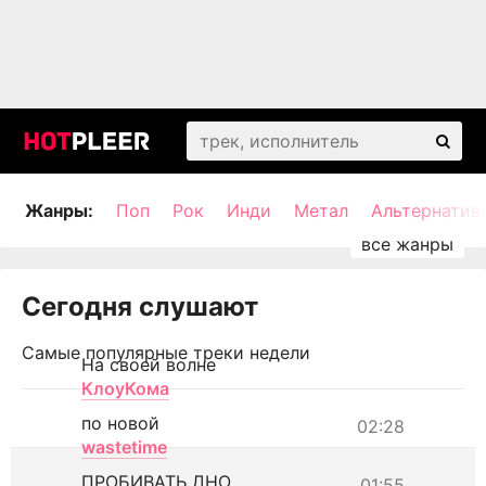
Жанры:
Поп
Рок
Инди
Метал
Альтернатив
Сегодня слушают
Самые популярные треки недели
На своей волне
КлоуКома
по новой
02:28
wastetime
ПРОБИВАТЬ ДНО
01:55