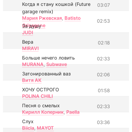
Когда я стану кошкой (Future
03:07
garage remix)
Мария Ржевская
,
Batisto
02:53
Grisagone
За душу
JUDI
Вера
02:18
MIRAVI
Больше нечего ловить
02:33
MURANA
,
Subwave
Затонированный ваз
02:06
Витя АК
ХОЧУ ОСТРОГО
01:58
POLINA CHILI
Песня о смелых
02:33
Кирилл Коперник
,
Paella
Слух
03:36
Biicla
,
MAYOT