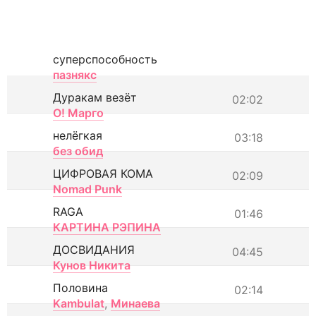
суперспособность
пазнякс
Дуракам везёт
02:02
О! Марго
нелёгкая
03:18
без обид
ЦИФРОВАЯ КОМА
02:09
Nomad Punk
RAGA
01:46
КАРТИНА РЭПИНА
ДОСВИДАНИЯ
04:45
Кунов Никита
Половина
02:14
Kambulat
,
Минаева