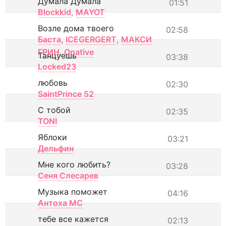
Думала Думала
01:51
Blockkid
,
MAYOT
Возле дома твоего
02:58
Баста
,
ICEGERGERT
,
МАКСИ
ГРИН
,
Onative
Танцуешь
03:38
Locked23
любовь
02:30
SaintPrince 52
С тобой
02:35
TONI
Яблоки
03:21
Дельфин
Мне кого любить?
03:28
Сеня Слесарев
Музыка поможет
04:16
Антоха МС
тебе все кажется
02:13