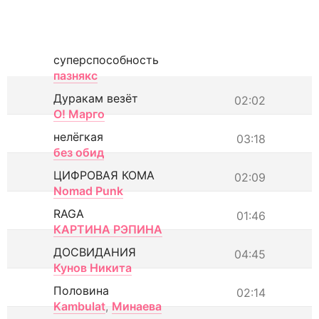
суперспособность
пазнякс
Дуракам везёт
02:02
О! Марго
нелёгкая
03:18
без обид
ЦИФРОВАЯ КОМА
02:09
Nomad Punk
RAGA
01:46
КАРТИНА РЭПИНА
ДОСВИДАНИЯ
04:45
Кунов Никита
Половина
02:14
Kambulat
,
Минаева