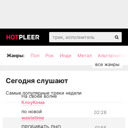
Жанры:
Поп
Рок
Инди
Метал
Альтернатив
Сегодня слушают
Самые популярные треки недели
На своей волне
КлоуКома
по новой
02:28
wastetime
ПРОБИВАТЬ ДНО
01:55