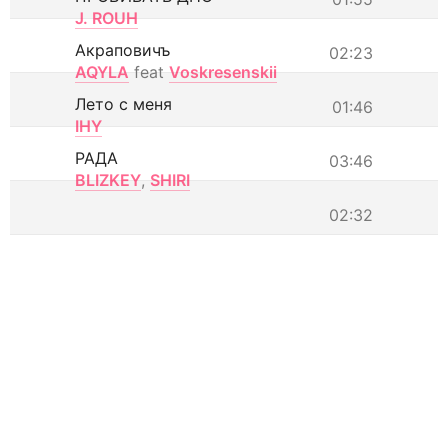
J. ROUH
Акраповичъ
02:23
AQYLA
feat
Voskresenskii
Лето с меня
01:46
IHY
РАДА
03:46
BLIZKEY
,
SHIRI
02:32