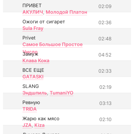
ПРИВЕТ
02:09
АКУЛИЧ
,
Молодой Платон
Ожоги от сигарет
02:36
Sula Fray
Privet
02:48
Самое Большое Простое
Число
Замуж
04:52
Клава Кока
ВСЕ ЕЩЕ
02:33
GATASKI
SLANG
02:19
Эндшпиль
,
TumaniYO
Ревную
03:13
TRIDA
Жарю как мясо
02:10
JZA
,
Kiza