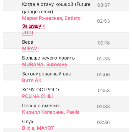
Когда я стану кошкой (Future
03:07
garage remix)
Мария Ржевская
,
Batisto
02:53
Grisagone
За душу
JUDI
Вера
02:18
MIRAVI
Больше нечего ловить
02:33
MURANA
,
Subwave
Затонированный ваз
02:06
Витя АК
ХОЧУ ОСТРОГО
01:58
POLINA CHILI
Песня о смелых
02:33
Кирилл Коперник
,
Paella
Слух
03:36
Biicla
,
MAYOT