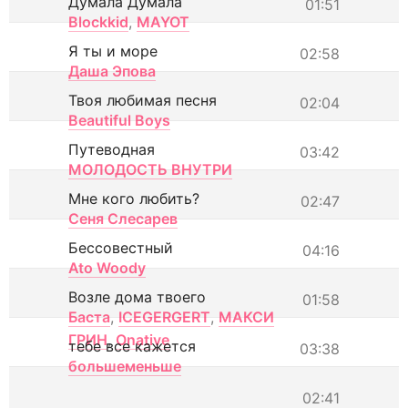
Думала Думала
01:51
Blockkid
,
MAYOT
Я ты и море
02:58
Даша Эпова
Твоя любимая песня
02:04
Beautiful Boys
Путеводная
03:42
МОЛОДОСТЬ ВНУТРИ
Мне кого любить?
02:47
Сеня Слесарев
Бессовестный
04:16
Ato Woody
Возле дома твоего
01:58
Баста
,
ICEGERGERT
,
МАКСИ
ГРИН
,
Onative
тебе все кажется
03:38
большеменьше
02:41