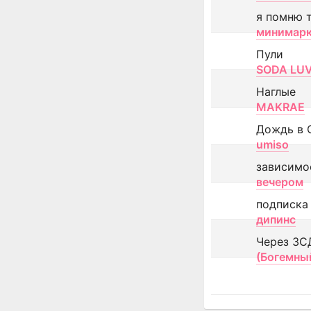
я помню 
минимар
Пули
SODA LU
Наглые
MAKRAE
Дождь в 
umiso
зависимо
вечером
подписка
дипинс
Через ЗС
(Богемны