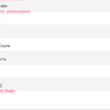
тебя
кет
,
postoyanno
V
Сеуле
сть
Д
й) Люфт