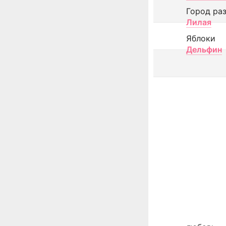
Город ра
Лилая
Яблоки
Дельфин