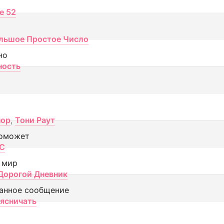
ce 52
льшое Простое Число
но
ность
пор
,
Тони Раут
оможет
МС
 мир
Дорогой Дневник
анное сообщение
аясничать