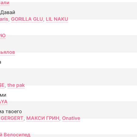
Лали
 Давай
aris
,
GORILLA GLU
,
LIL NAKU
РЮ
вьялов
а
$E
,
the pak
ами
AYA
ма твоего
EGERGERT
,
МАКСИ ГРИН
,
Onative
й Велосипед