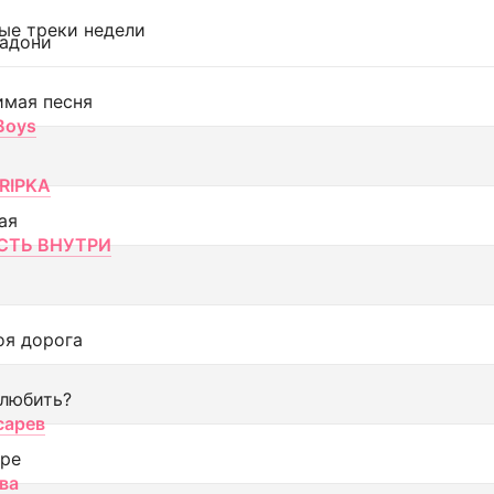
ые треки недели
адони
имая песня
 Boys
RIPKA
ая
ТЬ ВНУТРИ
оя дорога
 любить?
сарев
оре
ва