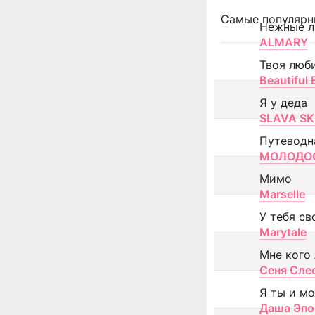
Самые популярн
Нежные л
ALMARY
Твоя люб
Beautiful
Я у деда
SLAVA SK
Путеводн
МОЛОДОС
Мимо
Marselle
У тебя св
Marytale
Мне кого
Сеня Сле
Я ты и м
Даша Эпо