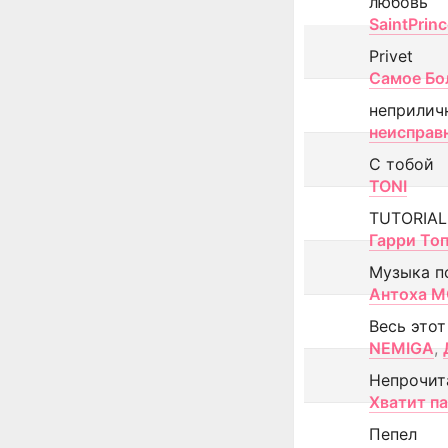
любовь
SaintPrin
Privet
Самое Бо
неприлич
неисправ
С тобой
TONI
TUTORIAL
Гарри То
Музыка п
Антоха 
Весь этот
NEMIGA
,
Непрочит
Хватит п
Пепел