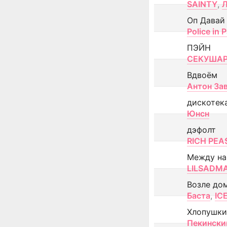
SAINTY
,
Оп Давай
Police in P
ПЭЙН
СЕКУША
Вдвоём
Антон За
дискотек
Юнсн
дэфолт
RICH PEA
Между н
LILSADM
Возле до
Баста
,
IC
Хлопушки
Пекински