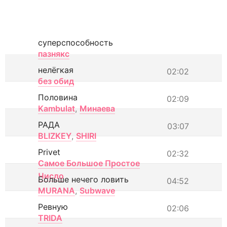
суперспособность
пазнякс
нелёгкая
02:02
без обид
Половина
02:09
Kambulat
,
Минаева
РАДА
03:07
BLIZKEY
,
SHIRI
Privet
02:32
Самое Большое Простое
Число
Больше нечего ловить
04:52
MURANA
,
Subwave
Ревную
02:06
TRIDA