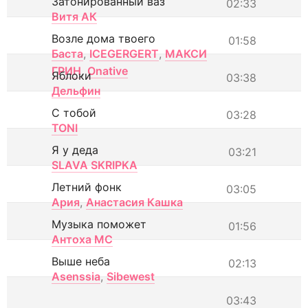
Затонированный ваз
02:33
Витя АК
Возле дома твоего
01:58
Баста
,
ICEGERGERT
,
МАКСИ
ГРИН
,
Onative
Яблоки
03:38
Дельфин
С тобой
03:28
TONI
Я у деда
03:21
SLAVA SKRIPKA
Летний фонк
03:05
Ария
,
Анастасия Кашка
Музыка поможет
01:56
Антоха МС
Выше неба
02:13
Asenssia
,
Sibewest
03:43