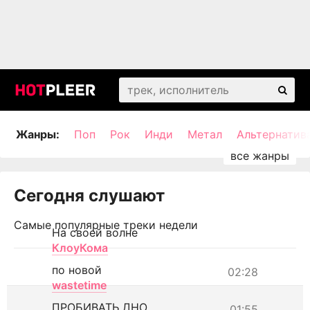
Жанры:
Поп
Рок
Инди
Метал
Альтернатив
Сегодня слушают
Самые популярные треки недели
На своей волне
КлоуКома
по новой
02:28
wastetime
ПРОБИВАТЬ ДНО
01:55