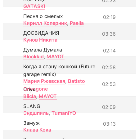
02:33
GATASKI
Песня о смелых
02:19
Кирилл Коперник
,
Paella
ДОСВИДАНИЯ
03:36
Кунов Никита
Думала Думала
02:14
Blockkid
,
MAYOT
Когда я стану кошкой (Future
02:58
garage remix)
Мария Ржевская
,
Batisto
02:53
Grisagone
Слух
Biicla
,
MAYOT
SLANG
02:09
Эндшпиль
,
TumaniYO
Замуж
03:13
Клава Кока