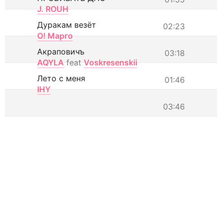
J. ROUH
Дуракам везёт
02:23
О! Марго
Акраповичъ
03:18
AQYLA
feat
Voskresenskii
Лето с меня
01:46
IHY
03:46