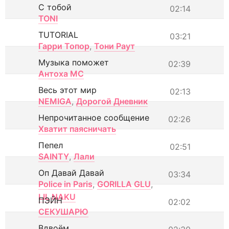
С тобой
02:14
TONI
TUTORIAL
03:21
Гарри Топор
,
Тони Раут
Музыка поможет
02:39
Антоха МС
Весь этот мир
02:13
NEMIGA
,
Дорогой Дневник
Непрочитанное сообщение
02:26
Хватит паясничать
Пепел
02:51
SAINTY
,
Лали
Оп Давай Давай
03:34
Police in Paris
,
GORILLA GLU
,
LIL NAKU
ПЭЙН
02:02
СЕКУШАРЮ
Вдвоём