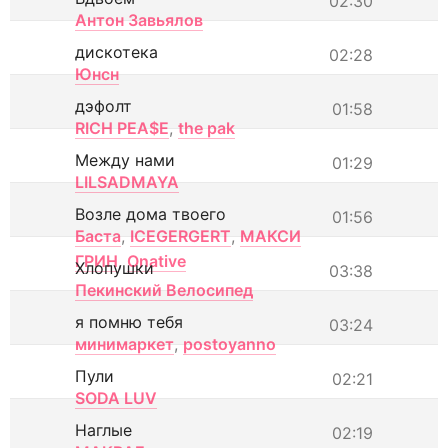
02:30
Антон Завьялов
дискотека
02:28
Юнсн
дэфолт
01:58
RICH PEA$E
,
the pak
Между нами
01:29
LILSADMAYA
Возле дома твоего
01:56
Баста
,
ICEGERGERT
,
МАКСИ
ГРИН
,
Onative
Хлопушки
03:38
Пекинский Велосипед
я помню тебя
03:24
минимаркет
,
postoyanno
Пули
02:21
SODA LUV
Наглые
02:19