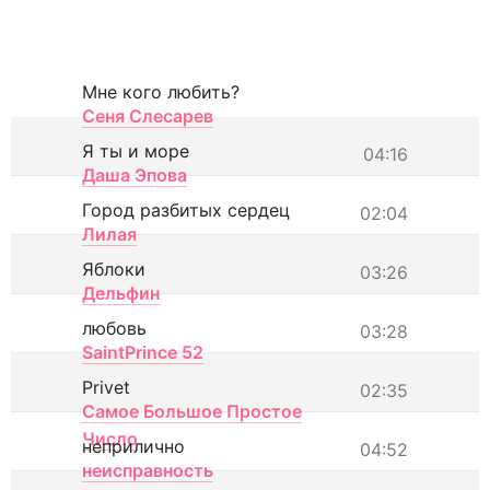
Мне кого любить?
Сеня Слесарев
Я ты и море
04:16
Даша Эпова
Город разбитых сердец
02:04
Лилая
Яблоки
03:26
Дельфин
любовь
03:28
SaintPrince 52
Privet
02:35
Самое Большое Простое
Число
неприлично
04:52
неисправность