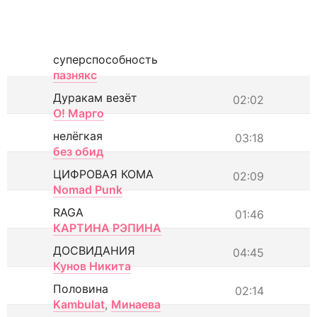
суперспособность
пазнякс
Дуракам везёт
02:02
О! Марго
нелёгкая
03:18
без обид
ЦИФРОВАЯ КОМА
02:09
Nomad Punk
RAGA
01:46
КАРТИНА РЭПИНА
ДОСВИДАНИЯ
04:45
Кунов Никита
Половина
02:14
Kambulat
,
Минаева