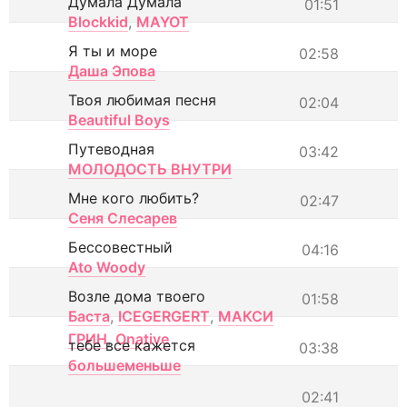
Думала Думала
01:51
Blockkid
,
MAYOT
Я ты и море
02:58
Даша Эпова
Твоя любимая песня
02:04
Beautiful Boys
Путеводная
03:42
МОЛОДОСТЬ ВНУТРИ
Мне кого любить?
02:47
Сеня Слесарев
Бессовестный
04:16
Ato Woody
Возле дома твоего
01:58
Баста
,
ICEGERGERT
,
МАКСИ
ГРИН
,
Onative
тебе все кажется
03:38
большеменьше
02:41