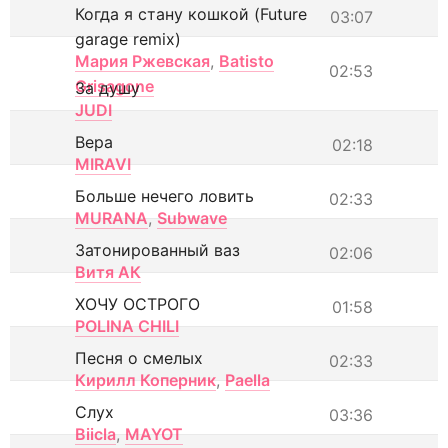
Когда я стану кошкой (Future
03:07
garage remix)
Мария Ржевская
,
Batisto
02:53
Grisagone
За душу
JUDI
Вера
02:18
MIRAVI
Больше нечего ловить
02:33
MURANA
,
Subwave
Затонированный ваз
02:06
Витя АК
ХОЧУ ОСТРОГО
01:58
POLINA CHILI
Песня о смелых
02:33
Кирилл Коперник
,
Paella
Слух
03:36
Biicla
,
MAYOT