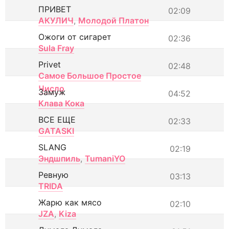
ПРИВЕТ
02:09
АКУЛИЧ
,
Молодой Платон
Ожоги от сигарет
02:36
Sula Fray
Privet
02:48
Самое Большое Простое
Число
Замуж
04:52
Клава Кока
ВСЕ ЕЩЕ
02:33
GATASKI
SLANG
02:19
Эндшпиль
,
TumaniYO
Ревную
03:13
TRIDA
Жарю как мясо
02:10
JZA
,
Kiza