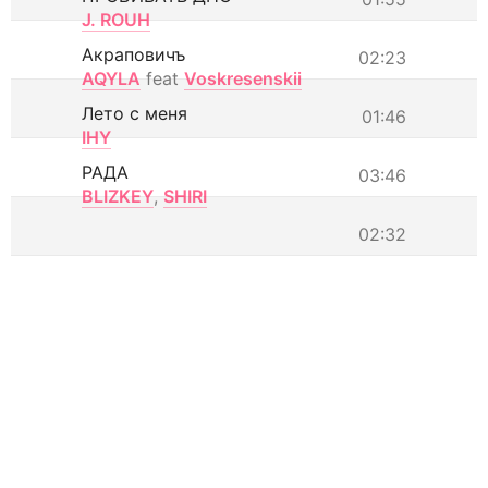
J. ROUH
Акраповичъ
02:23
AQYLA
feat
Voskresenskii
Лето с меня
01:46
IHY
РАДА
03:46
BLIZKEY
,
SHIRI
02:32