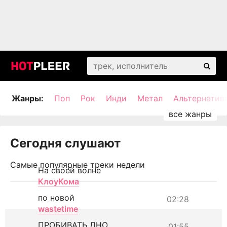
Жанры:
Поп
Рок
Инди
Метал
Альтернатив
Сегодня слушают
Самые популярные треки недели
На своей волне
КлоуКома
по новой
02:28
wastetime
ПРОБИВАТЬ ДНО
01:55