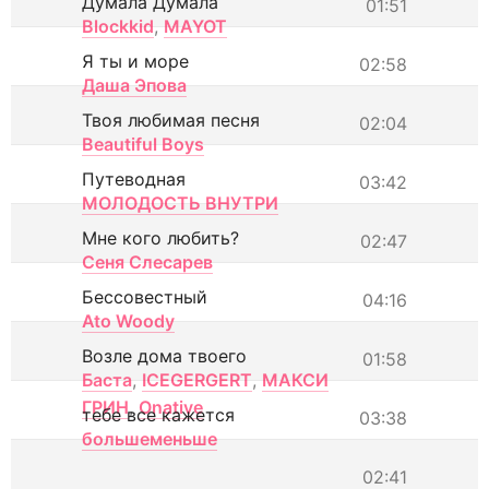
Думала Думала
01:51
Blockkid
,
MAYOT
Я ты и море
02:58
Даша Эпова
Твоя любимая песня
02:04
Beautiful Boys
Путеводная
03:42
МОЛОДОСТЬ ВНУТРИ
Мне кого любить?
02:47
Сеня Слесарев
Бессовестный
04:16
Ato Woody
Возле дома твоего
01:58
Баста
,
ICEGERGERT
,
МАКСИ
ГРИН
,
Onative
тебе все кажется
03:38
большеменьше
02:41