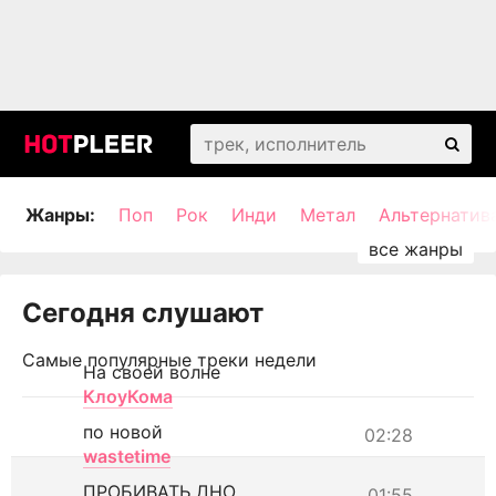
Жанры:
Поп
Рок
Инди
Метал
Альтернатив
Сегодня слушают
Самые популярные треки недели
На своей волне
КлоуКома
по новой
02:28
wastetime
ПРОБИВАТЬ ДНО
01:55