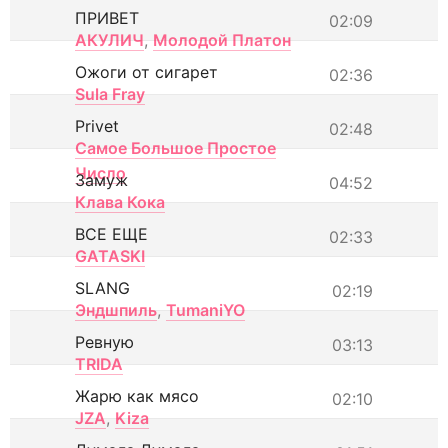
ПРИВЕТ
02:09
АКУЛИЧ
,
Молодой Платон
Ожоги от сигарет
02:36
Sula Fray
Privet
02:48
Самое Большое Простое
Число
Замуж
04:52
Клава Кока
ВСЕ ЕЩЕ
02:33
GATASKI
SLANG
02:19
Эндшпиль
,
TumaniYO
Ревную
03:13
TRIDA
Жарю как мясо
02:10
JZA
,
Kiza