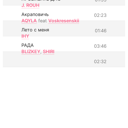
J. ROUH
Акраповичъ
02:23
AQYLA
feat
Voskresenskii
Лето с меня
01:46
IHY
РАДА
03:46
BLIZKEY
,
SHIRI
02:32