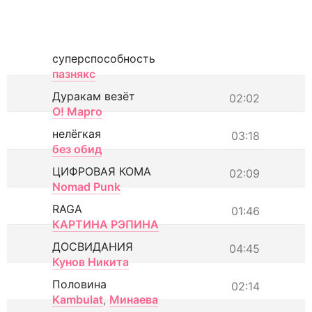
суперспособность
пазнякс
Дуракам везёт
02:02
О! Марго
нелёгкая
03:18
без обид
ЦИФРОВАЯ КОМА
02:09
Nomad Punk
RAGA
01:46
КАРТИНА РЭПИНА
ДОСВИДАНИЯ
04:45
Кунов Никита
Половина
02:14
Kambulat
,
Минаева