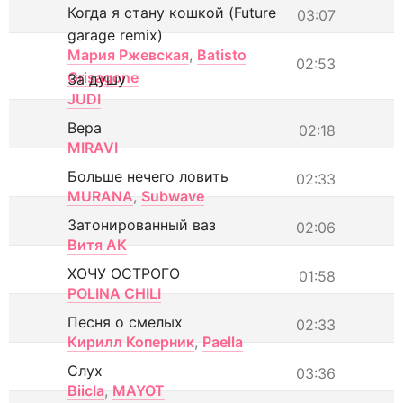
Когда я стану кошкой (Future
03:07
garage remix)
Мария Ржевская
,
Batisto
02:53
Grisagone
За душу
JUDI
Вера
02:18
MIRAVI
Больше нечего ловить
02:33
MURANA
,
Subwave
Затонированный ваз
02:06
Витя АК
ХОЧУ ОСТРОГО
01:58
POLINA CHILI
Песня о смелых
02:33
Кирилл Коперник
,
Paella
Слух
03:36
Biicla
,
MAYOT