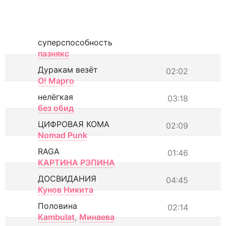
суперспособность
пазнякс
Дуракам везёт
02:02
О! Марго
нелёгкая
03:18
без обид
ЦИФРОВАЯ КОМА
02:09
Nomad Punk
RAGA
01:46
КАРТИНА РЭПИНА
ДОСВИДАНИЯ
04:45
Кунов Никита
Половина
02:14
Kambulat
,
Минаева