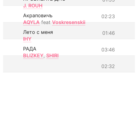
J. ROUH
Акраповичъ
02:23
AQYLA
feat
Voskresenskii
Лето с меня
01:46
IHY
РАДА
03:46
BLIZKEY
,
SHIRI
02:32