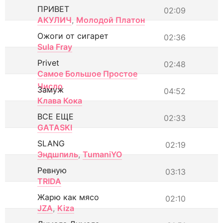
ПРИВЕТ
02:09
АКУЛИЧ
,
Молодой Платон
Ожоги от сигарет
02:36
Sula Fray
Privet
02:48
Самое Большое Простое
Число
Замуж
04:52
Клава Кока
ВСЕ ЕЩЕ
02:33
GATASKI
SLANG
02:19
Эндшпиль
,
TumaniYO
Ревную
03:13
TRIDA
Жарю как мясо
02:10
JZA
,
Kiza