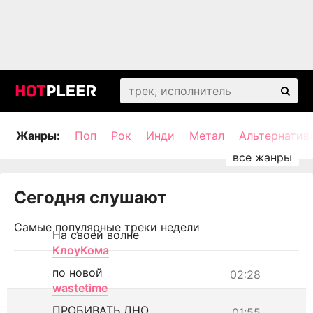
Жанры:
Поп
Рок
Инди
Метал
Альтернатив
Сегодня слушают
Самые популярные треки недели
На своей волне
КлоуКома
по новой
02:28
wastetime
ПРОБИВАТЬ ДНО
01:55