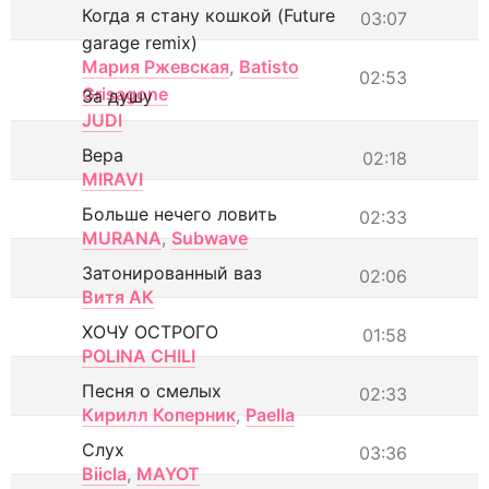
Когда я стану кошкой (Future
03:07
garage remix)
Мария Ржевская
,
Batisto
02:53
Grisagone
За душу
JUDI
Вера
02:18
MIRAVI
Больше нечего ловить
02:33
MURANA
,
Subwave
Затонированный ваз
02:06
Витя АК
ХОЧУ ОСТРОГО
01:58
POLINA CHILI
Песня о смелых
02:33
Кирилл Коперник
,
Paella
Слух
03:36
Biicla
,
MAYOT