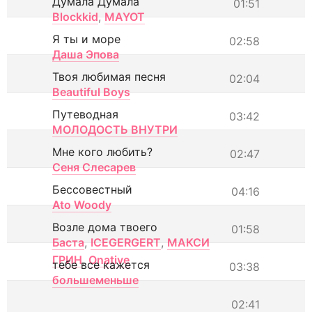
Думала Думала
01:51
Blockkid
,
MAYOT
Я ты и море
02:58
Даша Эпова
Твоя любимая песня
02:04
Beautiful Boys
Путеводная
03:42
МОЛОДОСТЬ ВНУТРИ
Мне кого любить?
02:47
Сеня Слесарев
Бессовестный
04:16
Ato Woody
Возле дома твоего
01:58
Баста
,
ICEGERGERT
,
МАКСИ
ГРИН
,
Onative
тебе все кажется
03:38
большеменьше
02:41