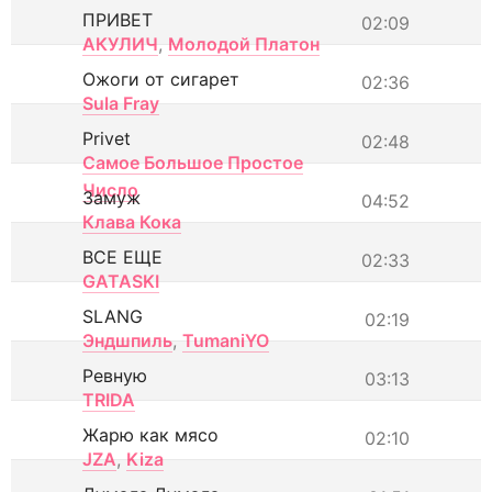
ПРИВЕТ
02:09
АКУЛИЧ
,
Молодой Платон
Ожоги от сигарет
02:36
Sula Fray
Privet
02:48
Самое Большое Простое
Число
Замуж
04:52
Клава Кока
ВСЕ ЕЩЕ
02:33
GATASKI
SLANG
02:19
Эндшпиль
,
TumaniYO
Ревную
03:13
TRIDA
Жарю как мясо
02:10
JZA
,
Kiza