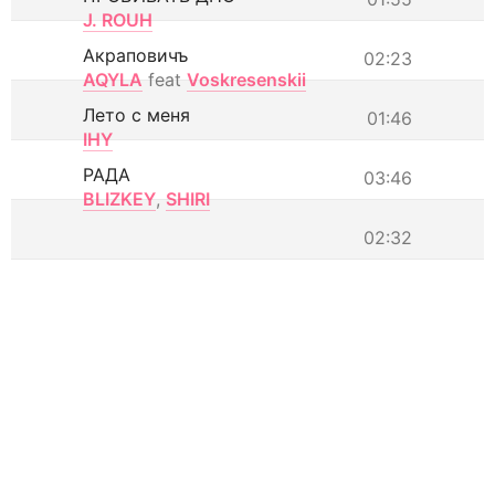
J. ROUH
Акраповичъ
02:23
AQYLA
feat
Voskresenskii
Лето с меня
01:46
IHY
РАДА
03:46
BLIZKEY
,
SHIRI
02:32