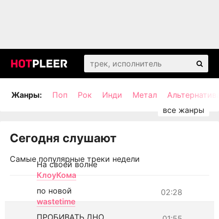
Жанры:
Поп
Рок
Инди
Метал
Альтернатив
Сегодня слушают
Самые популярные треки недели
На своей волне
КлоуКома
по новой
02:28
wastetime
ПРОБИВАТЬ ДНО
01:55