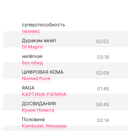
суперспособность
пазнякс
Дуракам везёт
02:02
О! Марго
нелёгкая
03:18
без обид
ЦИФРОВАЯ КОМА
02:09
Nomad Punk
RAGA
01:46
КАРТИНА РЭПИНА
ДОСВИДАНИЯ
04:45
Кунов Никита
Половина
02:14
Kambulat
,
Минаева