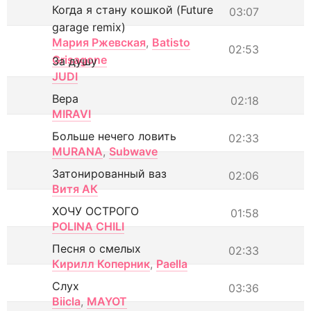
Когда я стану кошкой (Future
03:07
garage remix)
Мария Ржевская
,
Batisto
02:53
Grisagone
За душу
JUDI
Вера
02:18
MIRAVI
Больше нечего ловить
02:33
MURANA
,
Subwave
Затонированный ваз
02:06
Витя АК
ХОЧУ ОСТРОГО
01:58
POLINA CHILI
Песня о смелых
02:33
Кирилл Коперник
,
Paella
Слух
03:36
Biicla
,
MAYOT