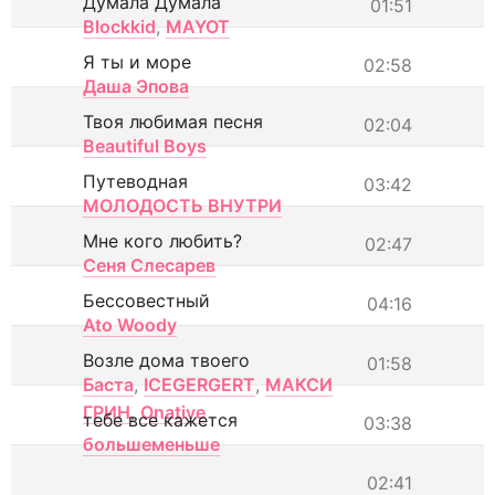
Думала Думала
01:51
Blockkid
,
MAYOT
Я ты и море
02:58
Даша Эпова
Твоя любимая песня
02:04
Beautiful Boys
Путеводная
03:42
МОЛОДОСТЬ ВНУТРИ
Мне кого любить?
02:47
Сеня Слесарев
Бессовестный
04:16
Ato Woody
Возле дома твоего
01:58
Баста
,
ICEGERGERT
,
МАКСИ
ГРИН
,
Onative
тебе все кажется
03:38
большеменьше
02:41