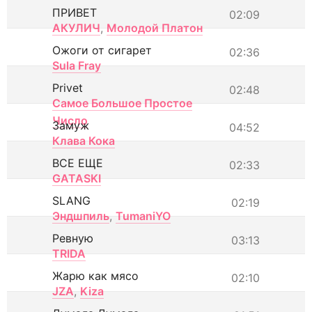
ПРИВЕТ
02:09
АКУЛИЧ
,
Молодой Платон
Ожоги от сигарет
02:36
Sula Fray
Privet
02:48
Самое Большое Простое
Число
Замуж
04:52
Клава Кока
ВСЕ ЕЩЕ
02:33
GATASKI
SLANG
02:19
Эндшпиль
,
TumaniYO
Ревную
03:13
TRIDA
Жарю как мясо
02:10
JZA
,
Kiza