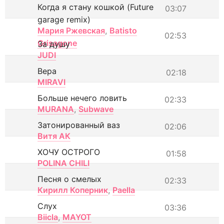
Когда я стану кошкой (Future
03:07
garage remix)
Мария Ржевская
,
Batisto
02:53
Grisagone
За душу
JUDI
Вера
02:18
MIRAVI
Больше нечего ловить
02:33
MURANA
,
Subwave
Затонированный ваз
02:06
Витя АК
ХОЧУ ОСТРОГО
01:58
POLINA CHILI
Песня о смелых
02:33
Кирилл Коперник
,
Paella
Слух
03:36
Biicla
,
MAYOT