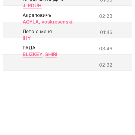
J. ROUH
Акраповичъ
02:23
AQYLA
,
voskresenskii
Лето с меня
01:46
IHY
РАДА
03:46
BLIZKEY
,
SHIRI
02:32