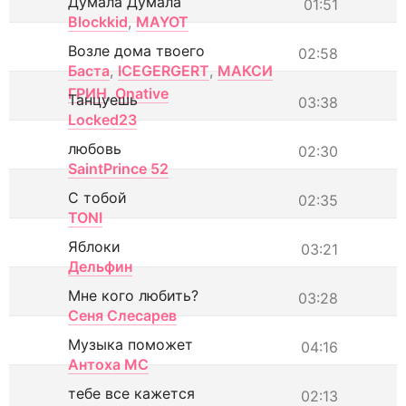
Думала Думала
01:51
Blockkid
,
MAYOT
Возле дома твоего
02:58
Баста
,
ICEGERGERT
,
МАКСИ
ГРИН
,
Onative
Танцуешь
03:38
Locked23
любовь
02:30
SaintPrince 52
С тобой
02:35
TONI
Яблоки
03:21
Дельфин
Мне кого любить?
03:28
Сеня Слесарев
Музыка поможет
04:16
Антоха МС
тебе все кажется
02:13