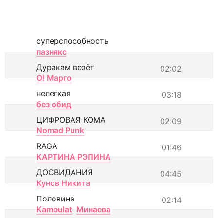
суперспособность
пазнякс
Дуракам везёт
02:02
О! Марго
нелёгкая
03:18
без обид
ЦИФРОВАЯ КОМА
02:09
Nomad Punk
RAGA
01:46
КАРТИНА РЭПИНА
ДОСВИДАНИЯ
04:45
Кунов Никита
Половина
02:14
Kambulat
,
Минаева