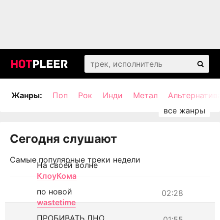
Жанры:
Поп
Рок
Инди
Метал
Альтернатив
Сегодня слушают
Самые популярные треки недели
На своей волне
КлоуКома
по новой
02:28
wastetime
ПРОБИВАТЬ ДНО
01:55