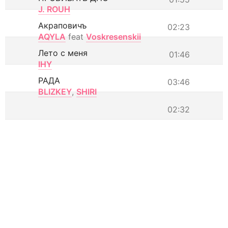
J. ROUH
Акраповичъ
02:23
AQYLA
feat
Voskresenskii
Лето с меня
01:46
IHY
РАДА
03:46
BLIZKEY
,
SHIRI
02:32