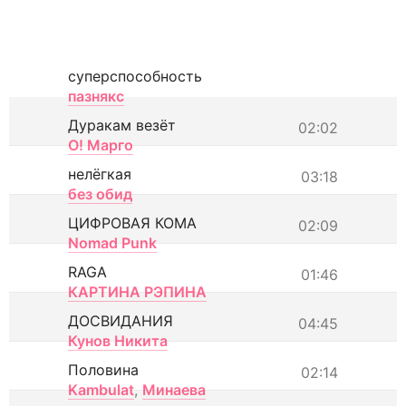
суперспособность
пазнякс
Дуракам везёт
02:02
О! Марго
нелёгкая
03:18
без обид
ЦИФРОВАЯ КОМА
02:09
Nomad Punk
RAGA
01:46
КАРТИНА РЭПИНА
ДОСВИДАНИЯ
04:45
Кунов Никита
Половина
02:14
Kambulat
,
Минаева