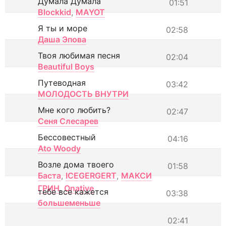
Думала Думала
01:51
Blockkid
,
MAYOT
Я ты и море
02:58
Даша Эпова
Твоя любимая песня
02:04
Beautiful Boys
Путеводная
03:42
МОЛОДОСТЬ ВНУТРИ
Мне кого любить?
02:47
Сеня Слесарев
Бессовестный
04:16
Ato Woody
Возле дома твоего
01:58
Баста
,
ICEGERGERT
,
МАКСИ
ГРИН
,
Onative
тебе все кажется
03:38
большеменьше
02:41