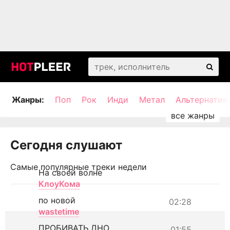
Жанры:
Поп
Рок
Инди
Метал
Альтернатив
Сегодня слушают
Самые популярные треки недели
На своей волне
КлоуКома
по новой
02:28
wastetime
ПРОБИВАТЬ ДНО
01:55