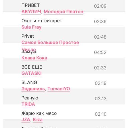
ПРИВЕТ
02:09
АКУЛИЧ
,
Молодой Платон
Ожоги от сигарет
02:36
Sula Fray
Privet
02:48
Самое Большое Простое
Число
Замуж
04:52
Клава Кока
ВСЕ ЕЩЕ
02:33
GATASKI
SLANG
02:19
Эндшпиль
,
TumaniYO
Ревную
03:13
TRIDA
Жарю как мясо
02:10
JZA
,
Kiza