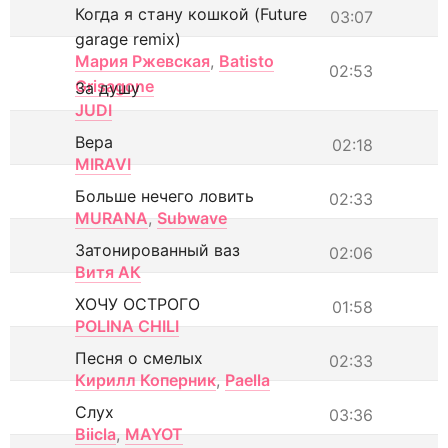
Когда я стану кошкой (Future
03:07
garage remix)
Мария Ржевская
,
Batisto
02:53
Grisagone
За душу
JUDI
Вера
02:18
MIRAVI
Больше нечего ловить
02:33
MURANA
,
Subwave
Затонированный ваз
02:06
Витя АК
ХОЧУ ОСТРОГО
01:58
POLINA CHILI
Песня о смелых
02:33
Кирилл Коперник
,
Paella
Слух
03:36
Biicla
,
MAYOT