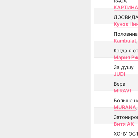
RAGA
КАРТИНА
ДОСВИД
Кунов Ни
Половина
Kambulat
,
Когда я с
Мария Рж
За душу
JUDI
Вера
MIRAVI
Больше н
MURANA
,
Затониро
Витя АК
ХОЧУ ОС