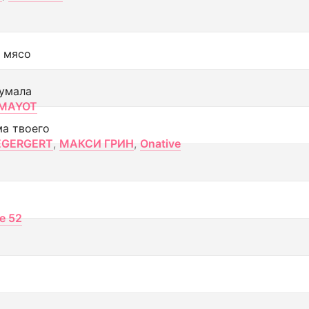
 мясо
умала
MAYOT
ма твоего
EGERGERT
,
МАКСИ ГРИН
,
Onative
ce 52