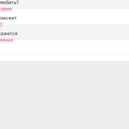
 любить?
сарев
оможет
МС
кажется
еньше