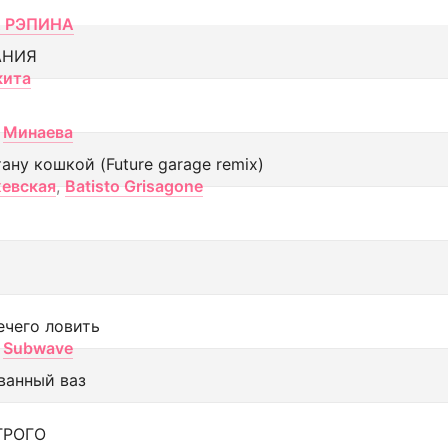
 РЭПИНА
АНИЯ
кита
Минаева
тану кошкой (Future garage remix)
евская
,
Batisto Grisagone
ечего ловить
Subwave
ванный ваз
ТРОГО