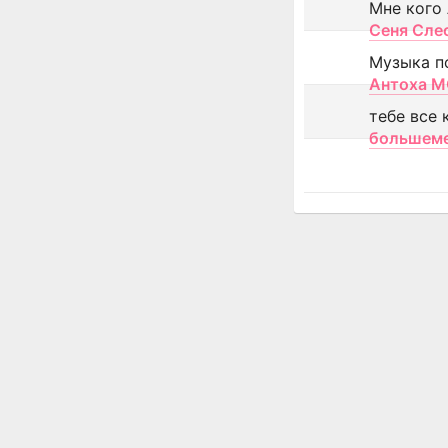
Мне кого
Сеня Сле
Музыка п
Антоха 
тебе все 
большем