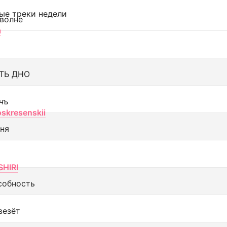
ые треки недели
 волне
а
ТЬ ДНО
чъ
oskresenskii
еня
SHIRI
собность
везёт