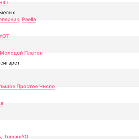
ILI
смелых
оперник
,
Paella
YOT
Молодой Платон
 сигарет
льшое Простое Число
ка
ь
,
TumaniYO