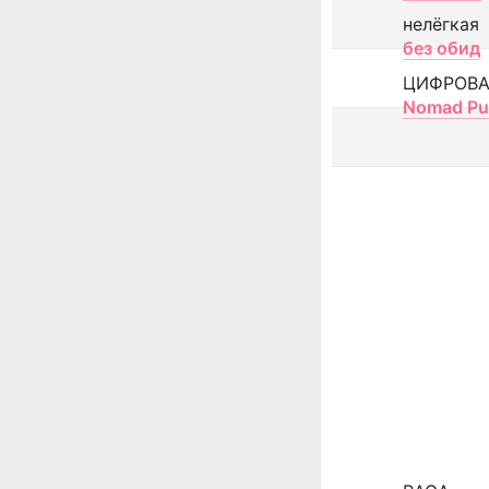
нелёгкая
без обид
ЦИФРОВА
Nomad Pu