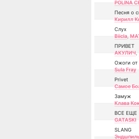
POLINA CH
Песня о 
Кирилл К
Слух
Biicla
,
MA
ПРИВЕТ
АКУЛИЧ
,
Ожоги от
Sula Fray
Privet
Самое Бо
Замуж
Клава Ко
ВСЕ ЕЩЕ
GATASKI
SLANG
Эндшпил