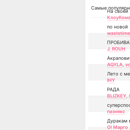
Самые популярн
На своей
КлоуКом
по новой
wastetime
ПРОБИВА
J. ROUH
Акрапови
AQYLA
,
v
Лето с м
IHY
РАДА
BLIZKEY
,
суперспо
пазнякс
Дуракам 
О! Марго