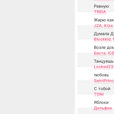
Ревную
TRIDA
Жарю как
JZA
,
Kiza
Думала Д
Blockkid
,
Возле до
Баста
,
IC
Танцуешь
Locked23
любовь
SaintPrin
С тобой
TONI
Яблоки
Дельфин